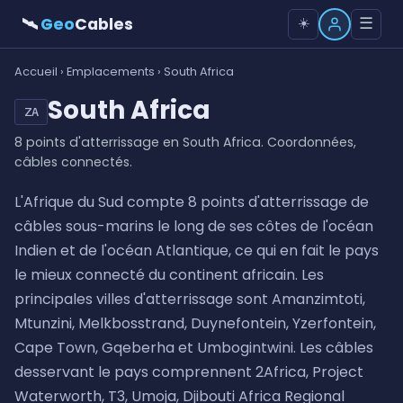
🛰
Geo
Cables
☰
☀️
Accueil
›
Emplacements
› South Africa
South Africa
ZA
8 points d'atterrissage en South Africa. Coordonnées,
câbles connectés.
L'Afrique du Sud compte 8 points d'atterrissage de
câbles sous-marins le long de ses côtes de l'océan
Indien et de l'océan Atlantique, ce qui en fait le pays
le mieux connecté du continent africain. Les
principales villes d'atterrissage sont Amanzimtoti,
Mtunzini, Melkbosstrand, Duynefontein, Yzerfontein,
Cape Town, Gqeberha et Umbogintwini. Les câbles
desservant le pays comprennent 2Africa, Project
Waterworth, T3, Umoja, Djibouti Africa Regional