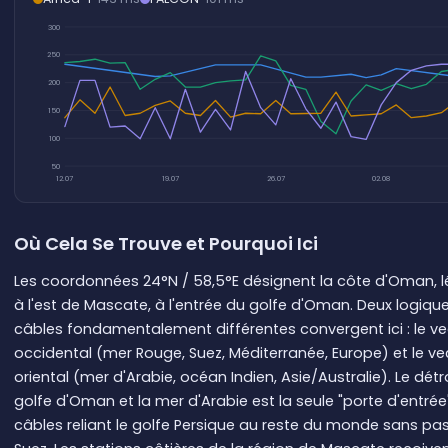
300
250
200
150
100
50
12.07
19.07
26.07
02.08
Où Cela Se Trouve et Pourquoi Ici
Les coordonnées 24°N / 58,5°E désignent la côte d'Oman, 
à l'est de Mascate, à l'entrée du golfe d'Oman. Deux logiqu
câbles fondamentalement différentes convergent ici : le ve
occidental (mer Rouge, Suez, Méditerranée, Europe) et le ve
oriental (mer d'Arabie, océan Indien, Asie/Australie). Le détro
golfe d'Oman et la mer d'Arabie est la seule "porte d'entrée
câbles reliant le golfe Persique au reste du monde sans pa