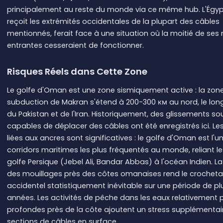
principalement au reste du monde via ce même hub. L'Égypt
reçoit les extrémités occidentales de la plupart des câbles
mentionnés, ferait face à une situation où la moitié de ses 
entrantes cesseraient de fonctionner.
Risques Réels dans Cette Zone
Le golfe d'Oman est une zone sismiquement active : la zon
subduction de Makran s'étend à 200-300 км au nord, le lon
du Pakistan et de l'Iran. Historiquement, des glissements s
capables de déplacer des câbles ont été enregistrés ici. L
liées aux ancres sont significatives : le golfe d'Oman est l'u
corridors maritimes les plus fréquentés au monde, reliant l
golfe Persique (Jebel Ali, Bandar Abbas) à l'océan Indien. La
des mouillages près des côtes omanaises rend le crochet
accidentel statistiquement inévitable sur une période de pl
années. Les activités de pêche dans les eaux relativement 
profondes près de la côte ajoutent un stress supplémentai
sections de câbles en surface.