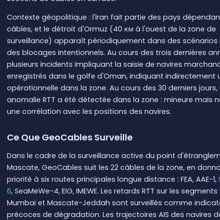
Contexte géopolitique : l'Iran fait partie des pays dépenda
câbles, et le détroit d'Ormuz (40 км à l'ouest de la zone de
surveillance) apparaît périodiquement dans des scénarios
des blocages intentionnels. Au cours des trois dernières an
plusieurs incidents impliquant la saisie de navires marchan
enregistrés dans le golfe d'Oman, indiquant indirectement u
opérationnelle dans la zone. Au cours des 30 derniers jours,
anomalie RTT a été détectée dans la zone : mineure mais n
une corrélation avec les positions des navires.
Ce Que GeoCables Surveille
Dans le cadre de la surveillance active du point d'étrangle
Mascate, GeoCables suit les 22 câbles de la zone, en donna
priorité à six routes principales longue distance : FEA, AAE-1,
6
, SeaMeWe-4, EIG, IMEWE. Les retards RTT sur les segment
Mumbai et Mascate-Jeddah sont surveillés comme indicat
précoces de dégradation. Les trajectoires AIS des navires 