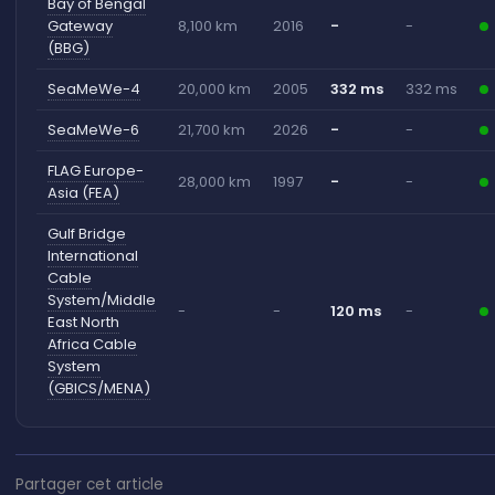
Bay of Bengal
Gateway
8,100 km
2016
-
-
(BBG)
SeaMeWe-4
20,000 km
2005
332 ms
332 ms
SeaMeWe-6
21,700 km
2026
-
-
FLAG Europe-
28,000 km
1997
-
-
Asia (FEA)
Gulf Bridge
International
Cable
System/Middle
-
-
120 ms
-
East North
Africa Cable
System
(GBICS/MENA)
Partager cet article