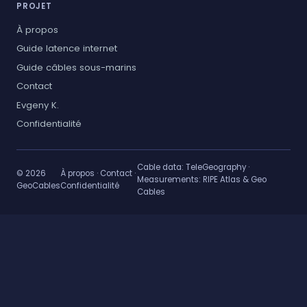
PROJET
À propos
Guide latence internet
Guide câbles sous-marins
Contact
Evgeny K.
Confidentialité
Cable data:
TeleGeography
·
© 2026
À propos
·
Contact
·
Measurements:
RIPE Atlas & Geo
GeoCables
Confidentialité
Cables