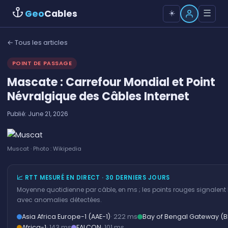
Geo
Cables
☰
☀️
← Tous les articles
POINT DE PASSAGE
Mascate : Carrefour Mondial et Point
Névralgique des Câbles Internet
Publié: June 21, 2026
Muscat · Photo : Wikipedia
📈 RTT MESURÉ EN DIRECT · 30 DERNIERS JOURS
Moyenne quotidienne par câble, en ms ; les points rouges signalent l
avec anomalies détectées.
Asia Africa Europe-1 (AAE-1)
· 222 ms
Bay of Bengal Gateway (
Africa-1
· 143 ms
FALCON
· 101 ms