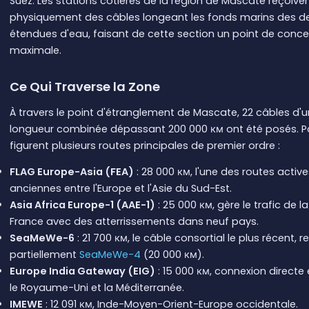
Suez. Les stations côtières de la région de Mascate reçoive
physiquement des câbles longeant les fonds marins des d
étendues d'eau, faisant de cette section un point de conce
maximale.
Ce Qui Traverse la Zone
À travers le point d'étranglement de Mascate, 22 câbles d'
longueur combinée dépassant 200 000 км ont été posés. P
figurent plusieurs routes principales de premier ordre :
FLAG Europe-Asia (FEA)
: 28 000 км, l'une des routes active
anciennes entre l'Europe et l'Asie du Sud-Est.
Asia Africa Europe-1 (AAE-1)
: 25 000 км, gère le trafic de l
France avec des atterrissements dans neuf pays.
SeaMeWe-6
: 21 700 км, le câble consortial le plus récent,
partiellement
SeaMeWe-4
(20 000 км).
Europe India Gateway (EIG)
: 15 000 км, connexion directe e
le Royaume-Uni et la Méditerranée.
IMEWE
: 12 091 км, Inde-Moyen-Orient-Europe occidentale.