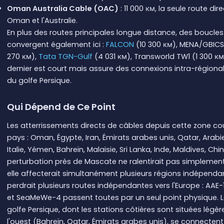
Oman Australia Cable (OAC)
: 11 000 км, la seule route dir
Oman et l'Australie.
En plus des routes principales longue distance, des boucles
convergent également ici :
FALCON
(10 300 км), MENA/GBICS
270 км),
Tata TGN-Gulf
(4 031 км), Transworld TW1 (1 300 км
dernier est court mais assure des connexions intra-régional
du golfe Persique.
Qui Dépend de Ce Point
Les atterrissements directs de câbles depuis cette zone co
pays : Oman, Égypte, Iran, Émirats arabes unis, Qatar, Arabi
Italie, Yémen, Bahreïn, Malaisie, Sri Lanka, Inde, Maldives, Chi
perturbation près de Mascate ne ralentirait pas simplement l
elle affecterait simultanément plusieurs régions indépendan
perdrait plusieurs routes indépendantes vers l'Europe : AAE-1
et SeaMeWe-4 passent toutes par un seul point physique. 
golfe Persique, dont les stations côtières sont situées légè
l'ouest (Bahreïn, Qatar, Émirats arabes unis), se connectent