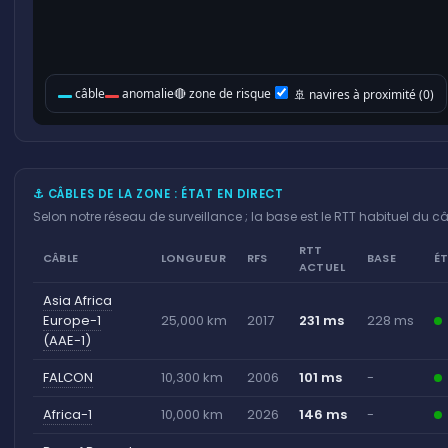
⚓ CÂBLES DE LA ZONE : ÉTAT EN DIRECT
Selon notre réseau de surveillance ; la base est le RTT habituel du câ
RTT
CÂBLE
LONGUEUR
RFS
BASE
É
ACTUEL
Asia Africa
Europe-1
25,000 km
2017
231 ms
228 ms
(AAE-1)
FALCON
10,300 km
2006
101 ms
-
Africa-1
10,000 km
2026
146 ms
-