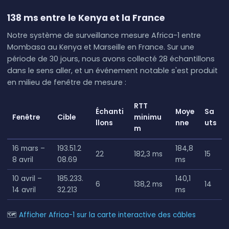
138 ms entre le Kenya et la France
Notre système de surveillance mesure Africa-1 entre
Mombasa au Kenya et Marseille en France. Sur une
période de 30 jours, nous avons collecté 28 échantillons
dans le sens aller, et un événement notable s'est produit
en milieu de fenêtre de mesure :
RTT
Échanti
Moye
Sa
Fenêtre
Cible
minimu
llons
nne
uts
m
16 mars –
193.51.2
184,8
22
182,3 ms
15
8 avril
08.69
ms
10 avril –
185.233.
140,1
6
138,2 ms
14
14 avril
32.213
ms
🗺
Afficher Africa-1 sur la carte interactive des câbles