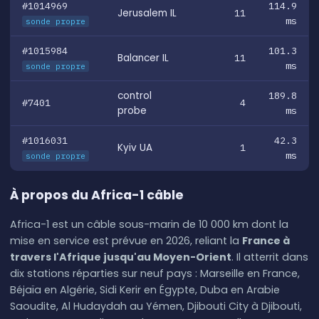
#1014969
114.9
Jerusalem IL
11
ms
sonde propre
#1015984
101.3
Balancer IL
11
ms
sonde propre
control
189.8
#7401
4
probe
ms
#1016031
42.3
Kyiv UA
1
ms
sonde propre
À propos du Africa-1 câble
Africa-1 est un câble sous-marin de 10 000 km dont la
mise en service est prévue en 2026, reliant la
France à
travers l'Afrique jusqu'au Moyen-Orient
. Il atterrit dans
dix stations réparties sur neuf pays : Marseille en France,
Béjaïa en Algérie, Sidi Kerir en Égypte, Duba en Arabie
Saoudite, Al Hudaydah au Yémen, Djibouti City à Djibouti,