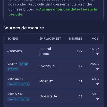
nos sondes. Recalculé quotidiennement à partir des
données brutes.
✓ Aucune anomalie détectée sur la
période.
Sources de mesure
SONDE
EMPLACEMENT
MESURES
MOY.
control
151.8
#1005929
177
probe
ms
#6427
256.7
sonde
Sydney AU
72
ms
propre
#1014473
48.2
Minsk BY
61
ms
sonde propre
#1015932
50.3
Odessa UA
60
ms
sonde propre