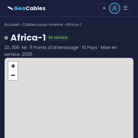
🛰
Geo
Cables
☰
☀️
Accueil
›
Câbles sous-marins
› Africa-1
Africa-1
En service
· 11 Points d'atterrissage · 10 Pays · Mise en
10,000 km
service: 2026
+
−