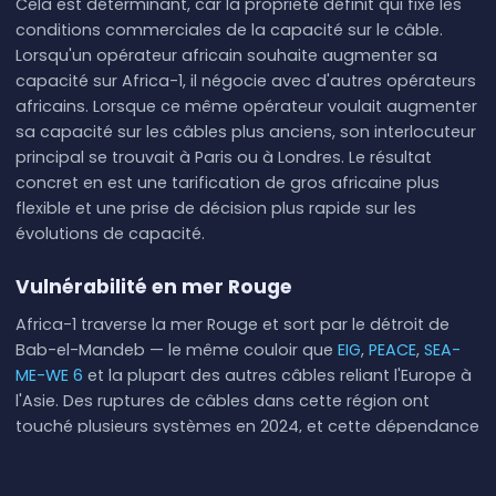
Cela est déterminant, car la propriété définit qui fixe les
conditions commerciales de la capacité sur le câble.
Lorsqu'un opérateur africain souhaite augmenter sa
capacité sur Africa-1, il négocie avec d'autres opérateurs
africains. Lorsque ce même opérateur voulait augmenter
sa capacité sur les câbles plus anciens, son interlocuteur
principal se trouvait à Paris ou à Londres. Le résultat
concret en est une tarification de gros africaine plus
flexible et une prise de décision plus rapide sur les
évolutions de capacité.
Vulnérabilité en mer Rouge
Africa-1 traverse la mer Rouge et sort par le détroit de
Bab-el-Mandeb — le même couloir que
EIG
,
PEACE
,
SEA-
ME-WE 6
et la plupart des autres câbles reliant l'Europe à
l'Asie. Des ruptures de câbles dans cette région ont
touché plusieurs systèmes en 2024, et cette dépendance
est structurelle : il n'existe pas d'autre route maritime de
l'océan Indien vers la Méditerranée pour des câbles de