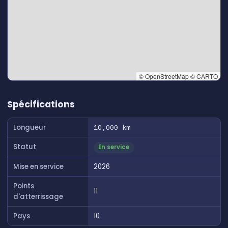
© OpenStreetMap © CARTO
👆 Tap to interact with map
Spécifications
Longueur
10,000 km
Statut
En service
Mise en service
2026
Points
11
d'atterrissage
Pays
10