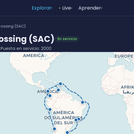
Explorar
Live
Aprender
▾
▾
▾
rossing (SAC)
ossing (SAC)
En servicio
· Puesta en servicio: 2000