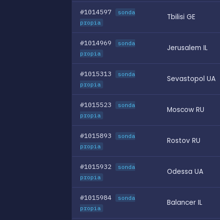
#1014597
sonda
Tbilisi GE
propia
#1014969
sonda
Jerusalem IL
propia
#1015313
sonda
Sevastopol UA
propia
#1015523
sonda
Moscow RU
propia
#1015893
sonda
Rostov RU
propia
#1015932
sonda
Odessa UA
propia
#1015984
sonda
Balancer IL
propia