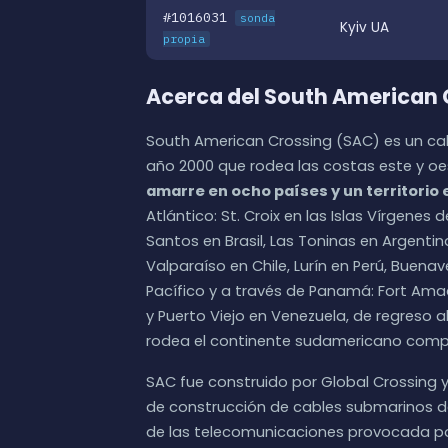
#1016031
sonda
Kyiv UA
propia
Acerca del South American 
South American Crossing (SAC) es un cab
año 2000 que rodea las costas este y o
amarre en ocho países y un territori
Atlántico: St. Croix en las Islas Vírgenes 
Santos en Brasil, Las Toninas en Argenti
Valparaíso en Chile, Lurín en Perú, Buena
Pacífico y a través de Panamá: Fort Am
y Puerto Viejo en Venezuela, de regreso a
rodea el continente sudamericano comple
SAC fue construido por Global Crossing y
de construcción de cables submarinos de 
de las telecomunicaciones provocada por