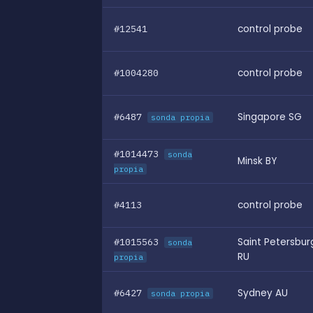
#12541
control probe
#1004280
control probe
#6487
Singapore SG
sonda propia
#1014473
sonda
Minsk BY
propia
#4113
control probe
#1015563
Saint Petersbur
sonda
RU
propia
#6427
Sydney AU
sonda propia