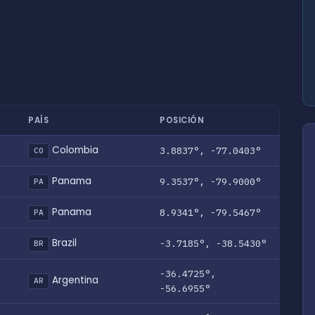
PAÍS
POSICIÓN
Colombia
3.8837°, -77.0403°
CO
Panama
9.3537°, -79.9000°
PA
Panama
8.9341°, -79.5467°
PA
Brazil
-3.7185°, -38.5430°
BR
-36.4725°,
Argentina
AR
-56.6955°