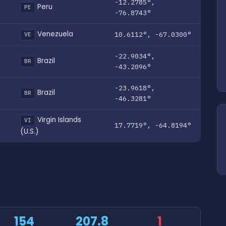
-12.2785°,
Peru
PE
-76.8743°
Venezuela
10.6112°, -67.0300°
VE
-22.9034°,
Brazil
BR
-43.2096°
-23.9618°,
Brazil
BR
-46.3281°
Virgin Islands
VI
17.7719°, -64.8194°
(U.S.)
154
207.8
1