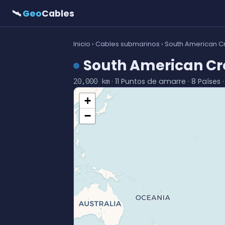
🛰
Geo
Cables
Inicio
›
Cables submarinos
› South American C
South American Cr
· 11 Puntos de amarre · 8 Países 
20,000 km
+
−