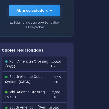
Abrir calculadora →
🌊 Submarine cables
🛤 Land fiber
📡 Live probes
Cables relacionados
Pan-American Crossing
10,000
(PAC)
km
South Atlantic Cable
6,165
System (SACS)
km
Mid-Atlantic Crossing
7,500
(MAC)
km
South America-1 (SAm-
25,000