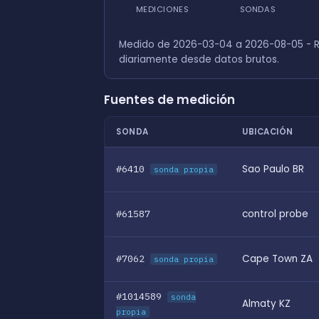
MEDICIONES
SONDAS
Medido de 2026-03-04 a 2026-08-05 - R
diariamente desde datos brutos.
Fuentes de medición
SONDA
UBICACIÓN
#6410
Sao Paulo BR
sonda propia
#61587
control probe
#7062
Cape Town ZA
sonda propia
#1014589
sonda
Almaty KZ
propia