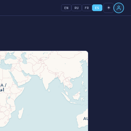
☀️
EN
RU
FR
ES