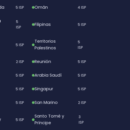
da
Omán
5 ISP
4 ISP
a
5
Filipinas
5 ISP
ISP
Territorios
5
5 ISP
Palestinos
ISP
Reunión
2 ISP
5 ISP
Arabia Saudí
5 ISP
5 ISP
Singapur
5 ISP
5 ISP
San Marino
5 ISP
2 ISP
Santo Tomé y
3
r
5 ISP
Príncipe
ISP