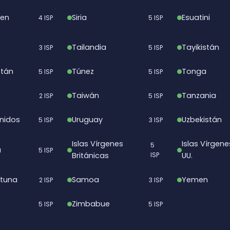
ten
Siria
Esuatini
4 ISP
5 ISP
Tailandia
Tayikistán
3 ISP
5 ISP
stán
Túnez
Tonga
5 ISP
5 ISP
Taiwán
Tanzania
2 ISP
5 ISP
nidos
Uruguay
Uzbekistán
5 ISP
3 ISP
Islas Vírgenes
Islas Vírgene
5
a
5 ISP
Británicas
ISP
UU.
utuna
Samoa
Yemen
2 ISP
3 ISP
Zimbabue
5 ISP
5 ISP