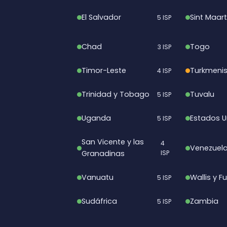
El Salvador
Sint Maar
5 ISP
Chad
Togo
3 ISP
Timor-Leste
Turkmeni
4 ISP
Trinidad y Tobago
Tuvalu
5 ISP
Uganda
Estados U
5 ISP
San Vicente y las
4
Venezuel
Granadinas
ISP
Vanuatu
Wallis y F
5 ISP
Sudáfrica
Zambia
5 ISP