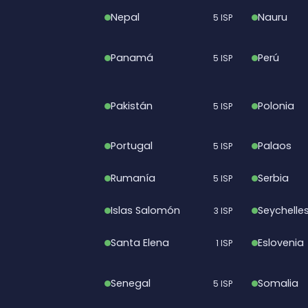
Nepal
Nauru
5 ISP
Panamá
Perú
5 ISP
Pakistán
Polonia
5 ISP
Portugal
Palaos
5 ISP
Rumanía
Serbia
5 ISP
Islas Salomón
Seychelle
3 ISP
Santa Elena
Eslovenia
1 ISP
Senegal
Somalia
5 ISP