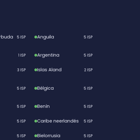
arbuda
Anguila
5 ISP
5 ISP
Argentina
1 ISP
5 ISP
Islas Aland
3 ISP
2 ISP
Bélgica
5 ISP
5 ISP
Benín
5 ISP
5 ISP
Caribe neerlandés
5 ISP
5 ISP
Bielorrusia
5 ISP
5 ISP