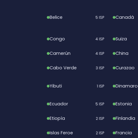
Belice
Canadá
5 ISP
Congo
Suiza
4 ISP
Camerún
China
4 ISP
Cabo Verde
Curazao
3 ISP
Yibuti
Dinamarc
1 ISP
Ecuador
Estonia
5 ISP
Etiopía
Finlandia
2 ISP
Islas Feroe
Francia
2 ISP