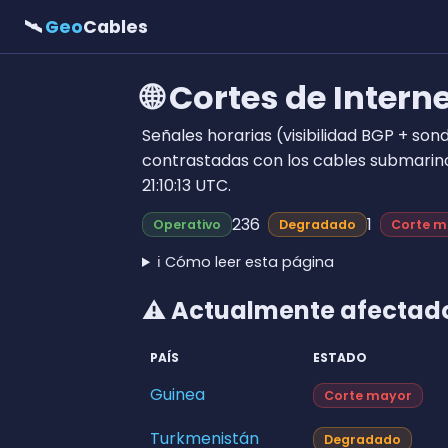
🛰
Geo
Cables
🌐 Cortes de Intern
Señales horarias (visibilidad BGP + son
contrastadas con los cables submarin
21:10:13 UTC.
236
1
Operativo
Degradado
Corte m
ℹ️ Cómo leer esta página
⚠ Actualmente afectad
PAÍS
ESTADO
Guinea
Corte mayor
Turkmenistán
Degradado