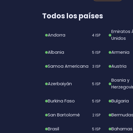
Todos los países
Emiratos 
Andorra
4 ISP
Unidos
Albania
Armenia
5 ISP
Samoa Americana
Austria
3 ISP
Bosnia y
Azerbaiyán
5 ISP
Herzegovi
Burkina Faso
Bulgaria
5 ISP
San Bartolomé
Bermuda
2 ISP
Brasil
Bahamas
5 ISP