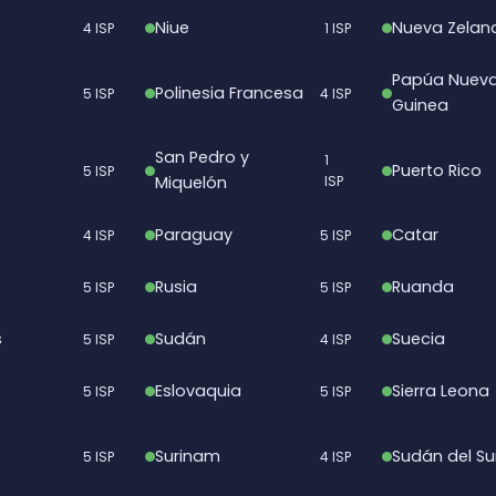
Niue
Nueva Zelan
4 ISP
1 ISP
Papúa Nuev
Polinesia Francesa
5 ISP
4 ISP
Guinea
San Pedro y
1
Puerto Rico
5 ISP
Miquelón
ISP
Paraguay
Catar
4 ISP
5 ISP
Rusia
Ruanda
5 ISP
5 ISP
s
Sudán
Suecia
5 ISP
4 ISP
Eslovaquia
Sierra Leona
5 ISP
5 ISP
Surinam
Sudán del Su
5 ISP
4 ISP