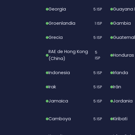
Georgia
Guayana 
5 ISP
Groenlandia
Gambia
1 ISP
Grecia
Guatema
5 ISP
RAE de Hong Kong
5
Honduras
(China)
ISP
Indonesia
Irlanda
5 ISP
Irak
Irán
5 ISP
Jamaica
Jordania
5 ISP
Camboya
Kiribati
5 ISP