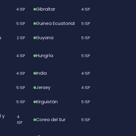
Gibraltar
4 ISP
4 ISP
Guinea Ecuatorial
5 ISP
5 ISP
u
Guyana
2 ISP
5 ISP
Hungría
4 ISP
5 ISP
India
4 ISP
4 ISP
Jersey
5 ISP
4 ISP
Kirguistán
5 ISP
5 ISP
l y
4
Corea del Sur
5 ISP
ISP