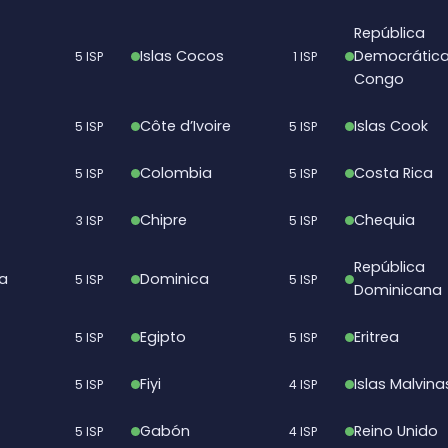
República
Islas Cocos
Democrática
5 ISP
1 ISP
Congo
Côte d’Ivoire
Islas Cook
5 ISP
5 ISP
Colombia
Costa Rica
5 ISP
5 ISP
Chipre
Chequia
3 ISP
5 ISP
República
a
Dominica
5 ISP
5 ISP
Dominicana
Egipto
Eritrea
5 ISP
5 ISP
Fiyi
Islas Malvina
5 ISP
4 ISP
Gabón
Reino Unido
5 ISP
4 ISP