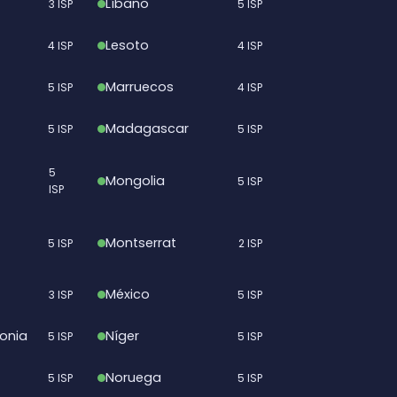
Líbano
3 ISP
5 ISP
Lesoto
4 ISP
4 ISP
Marruecos
5 ISP
4 ISP
Madagascar
5 ISP
5 ISP
5
Mongolia
5 ISP
ISP
Montserrat
5 ISP
2 ISP
México
3 ISP
5 ISP
onia
Níger
5 ISP
5 ISP
Noruega
5 ISP
5 ISP