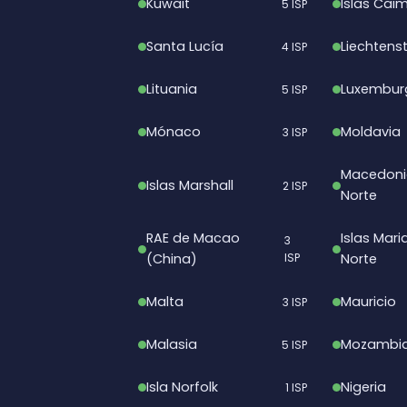
Kuwait
Islas Cai
5 ISP
Santa Lucía
Liechtenst
4 ISP
Lituania
Luxembur
5 ISP
Mónaco
Moldavia
3 ISP
Macedoni
Islas Marshall
2 ISP
Norte
RAE de Macao
Islas Mari
3
(China)
ISP
Norte
Malta
Mauricio
3 ISP
Malasia
Mozambi
5 ISP
Isla Norfolk
Nigeria
1 ISP