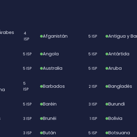
Árabes
4
Afganistán
Antigua y B
5 ISP
ISP
Angola
Antártida
5 ISP
5 ISP
Australia
Aruba
5 ISP
5 ISP
5
Barbados
Bangladés
2 ISP
na
ISP
Baréin
Burundi
5 ISP
3 ISP
s
Brunéi
Bolivia
3 ISP
1 ISP
Bután
Botsuana
3 ISP
5 ISP