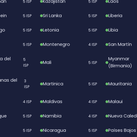
mán
Kazajistán
Laos
5 ISP
5 ISP
ein
Sri Lanka
Liberia
5 ISP
5 ISP
go
Letonia
Libia
5 ISP
5 ISP
Montenegro
San Martín
5 ISP
4 ISP
a del
Myanmar
5
Mali
5 ISP
ISP
(Birmania)
anas del
3
Martinica
Mauritania
5 ISP
ISP
Maldivas
Malaui
4 ISP
4 ISP
que
Namibia
Nueva Caled
5 ISP
4 ISP
Nicaragua
Países Bajos
5 ISP
5 ISP