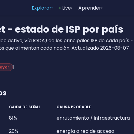
Explorar
Live
Aprender
▾
▾
▾
et - estado de ISP por país
deo activo, vía IODA) de los principales ISP de cada país -
os que alimentan cada nación. Actualizado 2026-08-07
1
ayor
os
CAÍDA DE SEÑAL
CAUSA PROBABLE
81%
enrutamiento / infraestructura
20%
energía o red de acceso