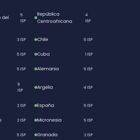
República
5
4
 del
ISP
Centroafricana
ISP
Chile
3 ISP
5 ISP
Cuba
5 ISP
1 ISP
Alemania
5 ISP
5 ISP
5
Argelia
4 ISP
ISP
España
2 ISP
5 ISP
s
Micronesia
2 ISP
5 ISP
Granada
5 ISP
2 ISP