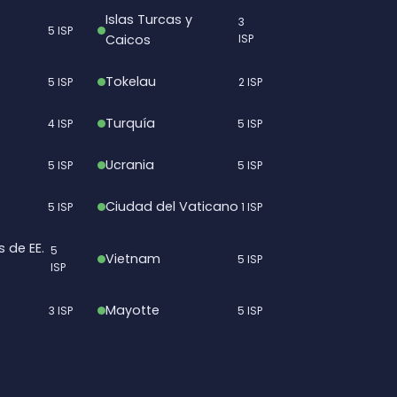
Islas Turcas y
3
5 ISP
Caicos
ISP
Tokelau
5 ISP
2 ISP
Turquía
4 ISP
5 ISP
Ucrania
5 ISP
5 ISP
Ciudad del Vaticano
5 ISP
1 ISP
s de EE.
5
Vietnam
5 ISP
ISP
Mayotte
3 ISP
5 ISP