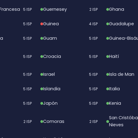
Francesa
Guernesey
Ghana
5 ISP
2 ISP
Guinea
Guadalupe
5 ISP
4 ISP
la
Guam
Guinea-Bisá
5 ISP
5 ISP
Croacia
Haití
5 ISP
5 ISP
Israel
Isla de Man
5 ISP
5 ISP
Islandia
Italia
5 ISP
5 ISP
Japón
Kenia
5 ISP
5 ISP
San Cristóba
Comoras
2 ISP
2 ISP
Nieves