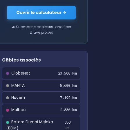
Ouvrir le calculateur →
🌊 Submarine cables
🛤 Land fiber
📡 Live probes
Câbles associés
GlobeNet
23,500 km
MANTA
5,600 km
Nuvem
7,194 km
Malbec
2,880 km
Batam Dumai Melaka
353
(BDM)
km