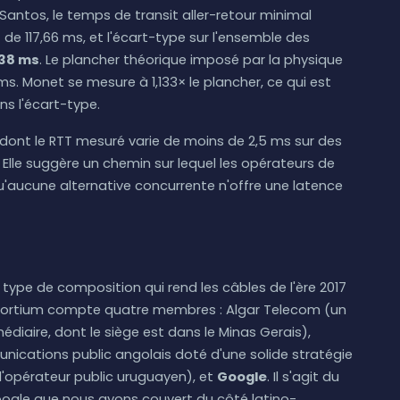
antos, le temps de transit aller-retour minimal
 de 117,66 ms, et l'écart-type sur l'ensemble des
,38 ms
. Le plancher théorique imposé par la physique
ms. Monet se mesure à 1,133× le plancher, ce qui est
ns l'écart-type.
 dont le RTT mesuré varie de moins de 2,5 ms sur des
. Elle suggère un chemin sur lequel les opérateurs de
'aucune alternative concurrente n'offre une latence
 type de composition qui rend les câbles de l'ère 2017
nsortium compte quatre membres : Algar Telecom (un
médiaire, dont le siège est dans le Minas Gerais),
nications public angolais doté d'une solide stratégie
l'opérateur public uruguayen), et
Google
. Il s'agit du
ogle que nous ayons couvert du côté latino-