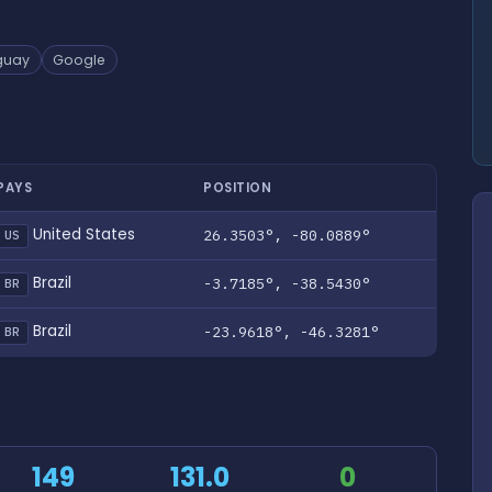
guay
Google
PAYS
POSITION
United States
26.3503°, -80.0889°
US
Brazil
-3.7185°, -38.5430°
BR
Brazil
-23.9618°, -46.3281°
BR
149
131.0
0