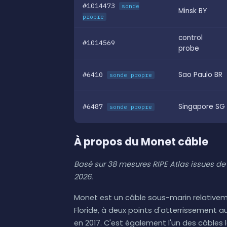
#1014473
sonde
Minsk BY
propre
control
#1014569
probe
#6410
Sao Paulo BR
sonde propre
#6487
Singapore SG
sonde propre
À propos du Monet câble
Basé sur 38 mesures RIPE Atlas issues de 
2026.
Monet est un câble sous-marin relativeme
Floride, à deux points d'atterrissement au
en 2017. C'est également l'un des câbles l