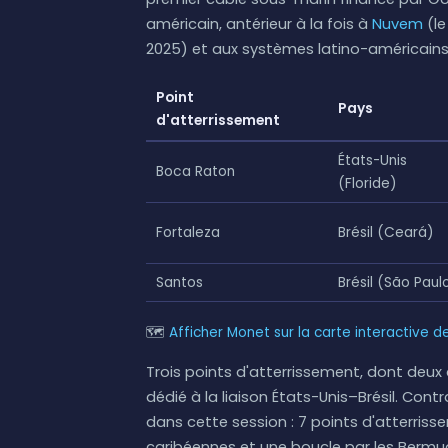
américain, antérieur à la fois à
Nuvem
(le
2025) et aux systèmes latino-américains 
Point
Pays
d'atterrissement
États-Unis
Boca Raton
(Floride)
Fortaleza
Brésil (Ceará)
Santos
Brésil (São Paul
🗺
Afficher Monet sur la carte interactive d
Trois points d'atterrissement, dont deux a
dédié à la liaison États-Unis–Brésil. Con
dans cette session : 7 points d'atterris
caribéennes et une boucle par les Bermud