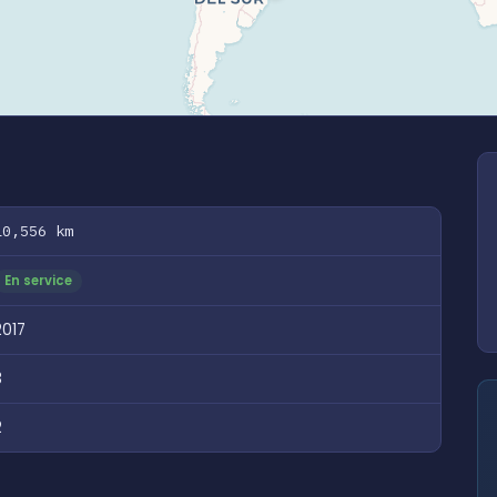
10,556 km
En service
2017
3
2