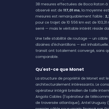
38 mesures effectuées de Boca Raton à S
observé est de
117,01 ms
, la moyenne est
mesures est remarquablement faible :
2
pour ce trajet de 10 556 km est de 103,31 
serré — mais le véritable intérêt réside da
Une telle stabilité de routage — un câble
dizaines d'échantillons — est inhabituelle
transit ont totalement convergé, sans qu
comparable.
Qu'est-ce que Monet
La structure de propriété de Monet est le
architecturalement intéressants. Le co
opérateur intégré brésilien de taille inter
Angola Cables (l'opérateur de télécommu
de traversée atlantique), Antel Uruguay (
premier câble sous-marin financé par Go