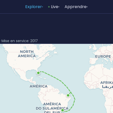
Explorer
Live
Apprendre
▾
▾
▾
· Mise en service: 2017