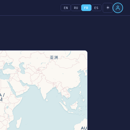
☀️
EN
RU
FR
ES