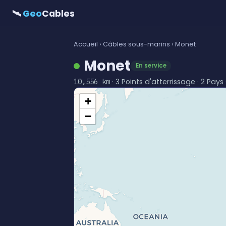
🛰
Geo
Cables
Accueil
›
Câbles sous-marins
› Monet
Monet
En service
· 3 Points d'atterrissage · 2 Pays 
10,556 km
+
−