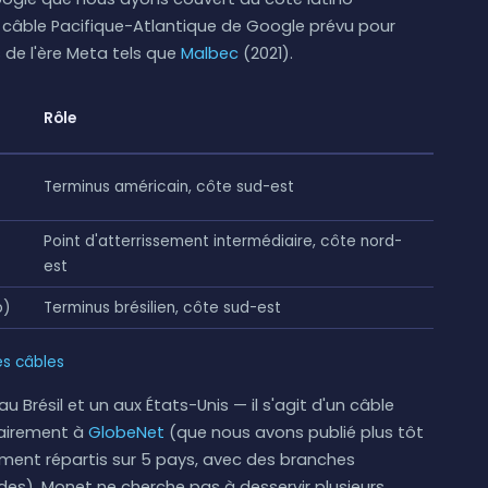
 câble Pacifique-Atlantique de Google prévu pour
de l'ère Meta tels que
Malbec
(2021).
Rôle
Terminus américain, côte sud-est
Point d'atterrissement intermédiaire, côte nord-
est
o)
Terminus brésilien, côte sud-est
es câbles
u Brésil et un aux États-Unis — il s'agit d'un câble
trairement à
GlobeNet
(que nous avons publié plus tôt
sement répartis sur 5 pays, avec des branches
es), Monet ne cherche pas à desservir plusieurs