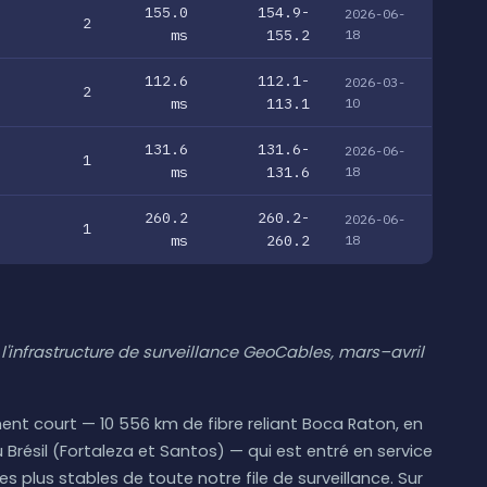
155.0
154.9-
2026-06-
2
ms
155.2
18
112.6
112.1-
2026-03-
2
ms
113.1
10
131.6
131.6-
2026-06-
1
ms
131.6
18
260.2
260.2-
2026-06-
1
ms
260.2
18
l'infrastructure de surveillance GeoCables, mars–avril
nt court — 10 556 km de fibre reliant Boca Raton, en
 Brésil (Fortaleza et Santos) — qui est entré en service
es plus stables de toute notre file de surveillance. Sur