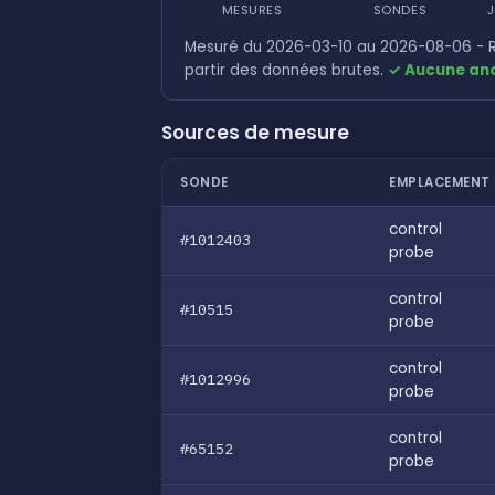
MESURES
SONDES
J
Mesuré du 2026-03-10 au 2026-08-06 - R
partir des données brutes.
✓ Aucune ano
Sources de mesure
SONDE
EMPLACEMENT
control
#1012403
probe
control
#10515
probe
control
#1012996
probe
control
#65152
probe