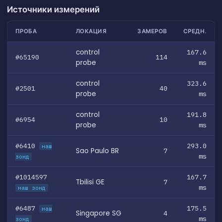
Источники измерений
ПРОБА
ЛОКАЦИЯ
ЗАМЕРОВ
СРЕДН.
control
167.6
#65190
114
probe
ms
control
323.6
#2501
40
probe
ms
control
191.8
#6954
10
probe
ms
#6410
293.0
наш
Sao Paulo BR
7
ms
зонд
#1014597
167.7
Tbilisi GE
7
ms
наш зонд
#6487
175.5
наш
Singapore SG
4
ms
зонд