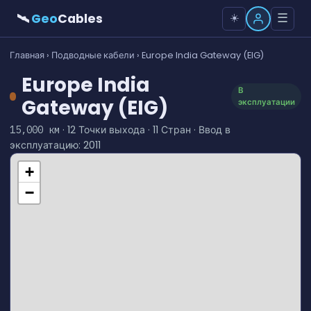
🛰
Geo
Cables
☰
☀️
Главная
›
Подводные кабели
› Europe India Gateway (EIG)
Europe India
В
Gateway (EIG)
эксплуатации
· 12 Точки выхода · 11 Стран · Ввод в
15,000 км
эксплуатацию: 2011
+
−