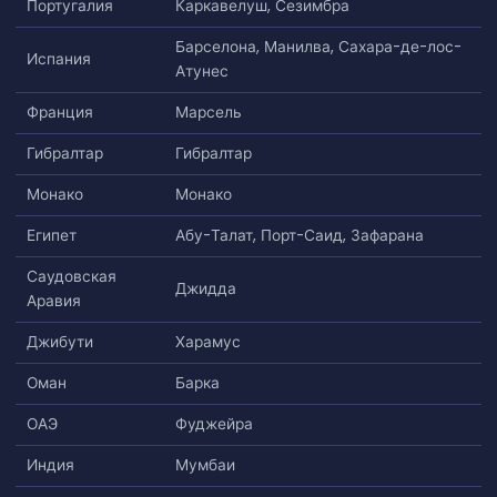
Португалия
Каркавелуш, Сезимбра
Барселона, Манилва, Сахара-де-лос-
Испания
Атунес
Франция
Марсель
Гибралтар
Гибралтар
Монако
Монако
Египет
Абу-Талат, Порт-Саид, Зафарана
Саудовская
Джидда
Аравия
Джибути
Харамус
Оман
Барка
ОАЭ
Фуджейра
Индия
Мумбаи