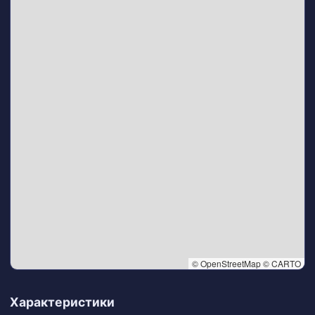
© OpenStreetMap © CARTO
👆 Tap to interact with map
Характеристики