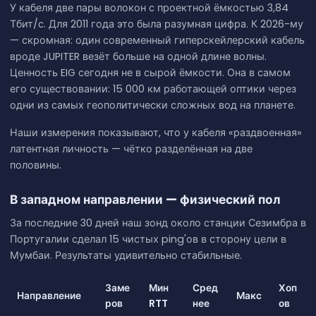
У кабеля две пары волокон с проектной ёмкостью 3,84
Тбит/с. Для 2011 года это была разумная цифра. К 2026-му
— скромная: один современный гиперскейлерский кабель
вроде JUPITER везёт больше на одной длине волны.
Ценность EIG сегодня не в сырой ёмкости. Она в самом
его существовании: 15 000 км работающей оптики через
одни из самых геополитически сложных вод на планете.
Наши измерения показывают, что у кабеля «раздвоенная»
латентная личность — чётко разделённая на две
половины.
В западном направлении — физический пол
За последние 30 дней наш зонд около станции Сезимбра в
Португалии сделал 15 чистых ping'ов в сторону цели в
Мумбаи. Результаты удивительно стабильные.
Заме
Мин
Сред
Хоп
Направление
Макс
ров
RTT
нее
ов