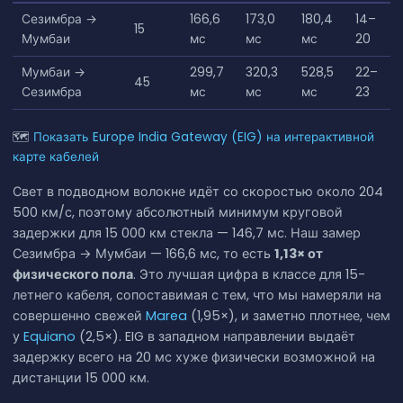
Сезимбра →
166,6
173,0
180,4
14–
15
Мумбаи
мс
мс
мс
20
Мумбаи →
299,7
320,3
528,5
22–
45
Сезимбра
мс
мс
мс
23
🗺
Показать Europe India Gateway (EIG) на интерактивной
карте кабелей
Свет в подводном волокне идёт со скоростью около 204
500 км/с, поэтому абсолютный минимум круговой
задержки для 15 000 км стекла — 146,7 мс. Наш замер
Сезимбра → Мумбаи — 166,6 мс, то есть
1,13× от
физического пола
. Это лучшая цифра в классе для 15-
летнего кабеля, сопоставимая с тем, что мы намеряли на
совершенно свежей
Marea
(1,95×), и заметно плотнее, чем
у
Equiano
(2,5×). EIG в западном направлении выдаёт
задержку всего на 20 мс хуже физически возможной на
дистанции 15 000 км.