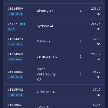
#1014589
208.0
Almaty KZ
4
ms
наш зонд
#6427
265.6
наш
Sydney AU
3
ms
зонд
#1014473
52.8
Minsk BY
3
ms
наш зонд
#1014969
260.2
Jerusalem IL
3
ms
наш зонд
Saint
#1015563
68.7
Petersburg
3
ms
наш зонд
RU
#1015932
67.7
Odessa UA
3
ms
наш зонд
#1016031
60.6
Kyiv UA
3