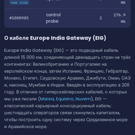
ms
наш зонд
control
176.9
#1000905
2
probe
ms
О кабеле Europe India Gateway (EIG)
Europe India Gateway (EIG) — это подводный кабель
длиной 15 000 км, соединяющий двенадцать стран на трёх
континентах: Великобританию и Португалию на
европейском конце, затем Испанию, Францию, Гибралтар,
Монако, Египет, Саудовскую Аравию, Джибути, Оман, ОАЭ
и, наконец, Мумбаи в Индии. Введён в эксплуатацию в 2011
году. В отличие от гиперскейлерских кабелей, о которых
мы уже писали (
Marea
,
Equiano
,
Nuvem
), EIG —
классический карьерный консорциумный кабель:
шестнадцать операторов связи скинулись капиталом,
чтобы построить одну систему через Средиземное море
и Аравийское море.