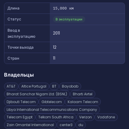
Длина
15,000 км
Статус
В эксплуатации
Ввод в
2011
эксплуатацию
Точки выхода
12
Стран
11
Владельцы
AT&T
Altice Portugal
BT
Bayobab
Bharat Sanchar Nigam Ltd. (BSNL)
Bharti Airtel
Djibouti Telecom
Gibtelecom
Kalaam Telecom
Libya International Telecommunications Company
Telecom Egypt
Telkom South Africa
Verizon
Vodafone
Zain Omantel International
center3
du