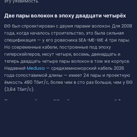
эту уязвимость.
Две пары волокон в эпоху двадцати четырёх
EIG был спроектирован с двумя парами волокон. Для 2008
года, когда началось строительство, это была сильная
спецификация — у его ровесника SEA-ME-WE 4 три пары.
Но современные кабели, построенные под эпоху
гиперскейлеров, несут четыре, восемь, двенадцать и
теперь двадцать четыре пары волокон в том же корпусе.
Недавний
Medusa
— средиземноморский кабель 2026
года сопоставимой длины — имеет 24 пары и проектную
ёмкость 480 Тбит/с, более чем в сто раз больше, чем у EIG
(3,84 Тбит/с).
Почему разработчики EIG выбрали всего две пары? Тот же
ответ, что и на вопрос, почему у ранних
трансатлантических кабелей их было ещё меньше:
стоимость. Пары волокон не составляют основную часть
стоимости подводной системы — её дают корпус кабеля,
подача питания и усилители-репитеры. Но каждая