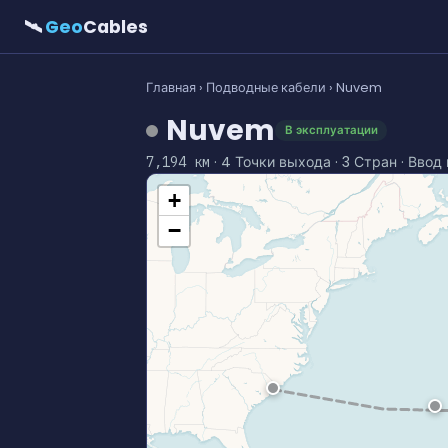
🛰
Geo
Cables
Главная
›
Подводные кабели
› Nuvem
Nuvem
В эксплуатации
· 4 Точки выхода · 3 Стран · Ввод
7,194 км
+
−