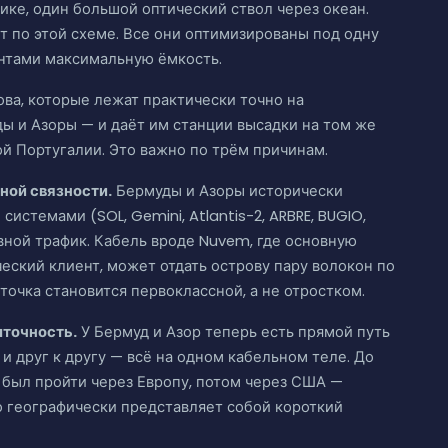
ике, один большой оптический ствол через океан.
ут по этой схеме. Все они оптимизированы под одну
ентами максимальную ёмкость.
ова, которые лежат практически точно на
ы и Азоры — и даёт им станции высадки на том же
ой Португалии. Это важно по трём причинам.
ной связности.
Бермуды и Азоры исторически
стемами (SOL, Gemini, Atlantis-2, ARBRE, BUGIO,
вной трафик. Кабель вроде Nuvem, где основную
еский клиент, может отдать острову пару волокон по
очка становится первоклассной, а не отростком.
ыточность.
У Бермуд и Азор теперь есть прямой путь
 и друг к другу — всё на одном кабельном теле. До
 был пройти через Европу, потом через США —
то географически представляет собой короткий