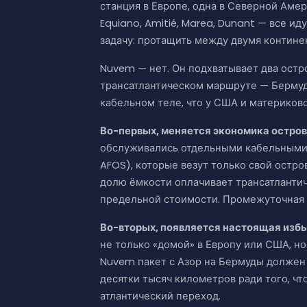
станция в Европе, одна в Северной Амер
Equiano, Amitié, Marea, Dunant — все ид
задачу: протащить между двумя контин
Nuvem — нет. Он подхватывает два остр
трансатлантическом маршруте — Бермуд
кабельном теле, что у США и материков
Во-первых, меняется экономика остров
обслуживались отдельными кабельными си
AFOS), которые везут только свой остро
долю ёмкости оплачивает трансатлантич
предельной стоимости. Промежуточная т
Во-вторых, появляется настоящая изб
не только «домой» в Европу или США, но
Nuvem пакет с Азор на Бермуды должен
десятки тысяч километров ради того, ч
атлантический переход.