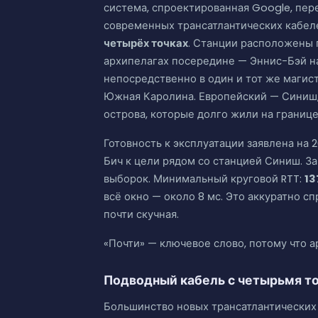
система, спроектированная Google, пере
современных трансатлантических кабелей
четырёх точках
. Станции расположены 
архипелагах посередине — Эннис-Бэй н
непосредственно в один и тот же магис
Южная Каролина. Европейский — Синиш,
острова, которые долго жили на границ
Готовность к эксплуатации заявлена на 
Бич к цели рядом со станцией Синиш. З
выборок. Минимальный круговой RTT:
13
всё окно — около 8 мс. Это аккуратно с
почти скучная.
«Почти» — ключевое слово, потому что 
Подводный кабель с четырьмя т
Большинство новых трансатлантических