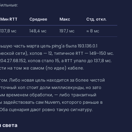
бильные:
Мин RTT
Среднее
Макс
Стд. откл.
137,8 мс
148,4 мс
197,1 мс
≈ 8 мс
ую часть марта цель ping'а была 193.136.0.1
ской сети), хопов — 12, типичное RTT — 149–150 мс.
.27.68.152, хопов стало 15, а RTT упало до 137,8 мс.
ти на том же самом (по идее) кабеле.
ом. Либо новая цель находится за более чистой
точный хоп стоит доли миллисекунды, но зато
м временем обработки, — либо транзитный
ы задействовать сам Nuvem, которого раньше в
Оба сценария дают ровно такую сигнатуру.
и света