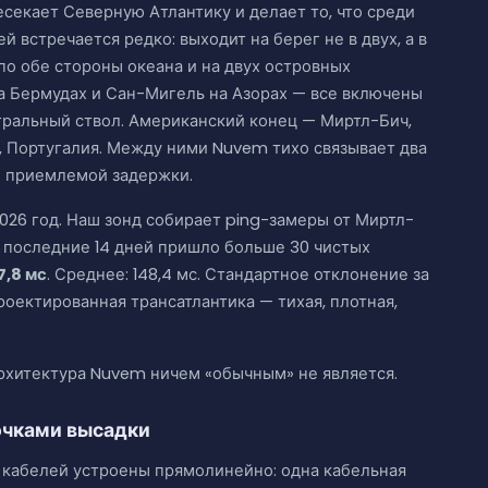
секает Северную Атлантику и делает то, что среди
 встречается редко: выходит на берег не в двух, а в
по обе стороны океана и на двух островных
а Бермудах и Сан-Мигель на Азорах — все включены
тральный ствол. Американский конец — Миртл-Бич,
 Португалия. Между ними Nuvem тихо связывает два
е приемлемой задержки.
2026 год. Наш зонд собирает ping-замеры от Миртл-
а последние 14 дней пришло больше 30 чистых
7,8 мс
. Среднее: 148,4 мс. Стандартное отклонение за
проектированная трансатлантика — тихая, плотная,
архитектура Nuvem ничем «обычным» не является.
очками высадки
 кабелей устроены прямолинейно: одна кабельная