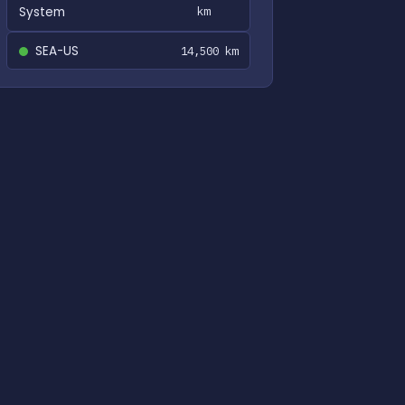
System
km
SEA-US
14,500 km