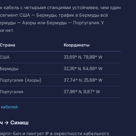
 кабель с четырьмя станциями устойчивее, чем один
т сегмент США — Бермуды, трафик в Бермуды всё
ермуды — Азоры или Бермуды — Португалия. У
и нет.
Страна
Координаты
США
33,69° N, 78,88° W
Бермуды
32,36° N, 64,66° W
Португалия (Азоры)
37,74° N, 25,68° W
Португалия
37,96° N, 8,87° W
 кабелей
ич → Синиш
иртл-Бич и пингует IP в окрестности кабельного