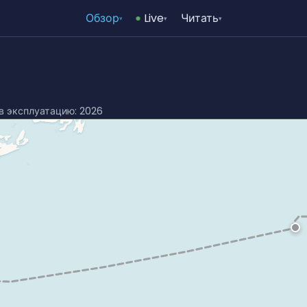
Обзор
Live
Читать
▾
▾
▾
 в эксплуатацию: 2026