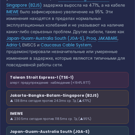
Singapore (B2JS)
задержка выросла на 471%, а на кабеле
IMEWE
было зафиксировано увеличение на 95%. Эти
изменения находятся в пределах нормальных
эксплуатационных колебаний и не указывают на наличие
каких-либо серьезных проблем. Другие кабели, такие как
Japan-Guam-Australia South (JGA-S)
,
Proa
,
JAKABARE
,
Adria-1
, EMSCS и
Caucasus Cable System
,
продемонстрировали незначительные или умеренные
изменения в задержке, которые являются типичными для
повседневной работы сети.
Taiwan Strait Express-1 (TSE-1)
алерт: предупреждение · наблюдение (+194% RTT)
Jakarta-Bangka-Batam-Singapore (B2JS)
▲ 138.8ms сегодня против 24.3ms ср. 7д (▲471%)
IMEWE
▲ 230.5ms сегодня против 118.5ms ср. 7д (▲95%)
Japan-Guam-Australia South (JGA-S)