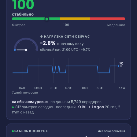
100
стабильно
быстрее
100
медленнее
⚙ НАГРУЗКА СЕТИ СЕЙЧАС
-2.8%
к ночному полу
обычный пик: 21:00 UTC · +9.7%
100
100
04.08
05.08
06.08
07.08
08.08
09.08
now
7 дней, почасово
на обычном уровне
· по данным
5,749
коридоров
812 замеров сегодня · последний:
Kribi → Lagos
20 ms,
2
min
с назад
КАБЕЛЬ В ФОКУСЕ
🌋 в зоне события