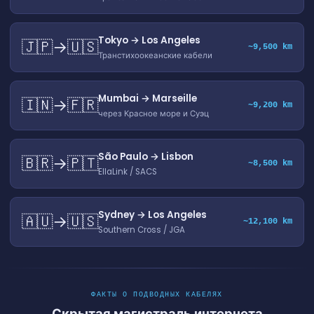
Tokyo → Los Angeles
🇯🇵→🇺🇸
~9,500 km
Транстихоокеанские кабели
Mumbai → Marseille
🇮🇳→🇫🇷
~9,200 km
через Красное море и Суэц
São Paulo → Lisbon
🇧🇷→🇵🇹
~8,500 km
EllaLink / SACS
Sydney → Los Angeles
🇦🇺→🇺🇸
~12,100 km
Southern Cross / JGA
ФАКТЫ О ПОДВОДНЫХ КАБЕЛЯХ
Скрытая магистраль интернета