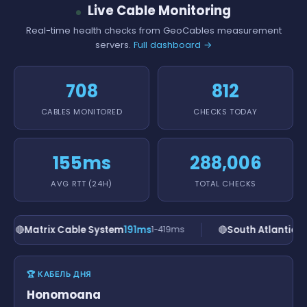
Live Cable Monitoring
Real-time health checks from GeoCables measurement
servers.
Full dashboard →
708
812
CABLES MONITORED
CHECKS TODAY
155ms
288,006
AVG RTT (24H)
TOTAL CHECKS
🔴
Matrix Cable System
191ms
🔴
South Atlantic C
1-419ms
🏆 КАБЕЛЬ ДНЯ
Honomoana