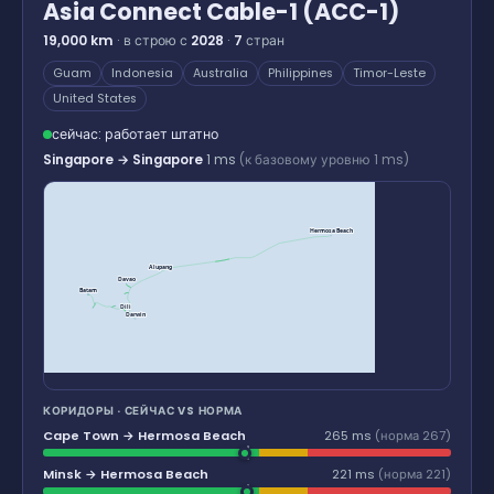
Asia Connect Cable-1 (ACC-1)
19,000 km
· в строю с
2028
·
7
стран
Guam
Indonesia
Australia
Philippines
Timor-Leste
United States
сейчас: работает штатно
Singapore → Singapore
1 ms
(к базовому уровню 1 ms)
Hermosa Beach
Alupang
Davao
Batam
Dili
Darwin
КОРИДОРЫ · СЕЙЧАС VS НОРМА
Cape Town → Hermosa Beach
265 ms
(норма 267)
Minsk → Hermosa Beach
221 ms
(норма 221)