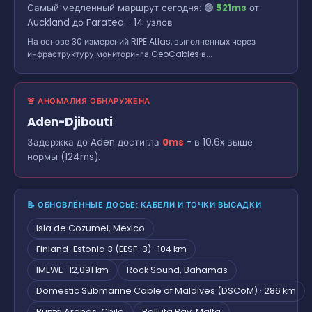
Самый медленный маршрут сегодня: 🟢
521ms
от
Auckland до Faratea. · 14 узлов
На основе 30 измерений RIPE Atlas, выполненных через
инфраструктуру мониторинга GeoCables в...
🚨 АНОМАЛИЯ ОБНАРУЖЕНА
Aden-Djibouti
Задержка до Aden достигла
0ms
- в 10.6x выше
нормы (124ms).
📝 ОБНОВЛЁННЫЕ ДОСЬЕ: КАБЕЛИ И ТОЧКИ ВЫСАДКИ
Isla de Cozumel, Mexico
Finland-Estonia 3 (EESF-3) · 104 km
IMEWE · 12,091 km
Rock Sound, Bahamas
Domestic Submarine Cable of Maldives (DSCoM) · 286 km
Punta Arenas, Chile
Balluta Bay, Malta