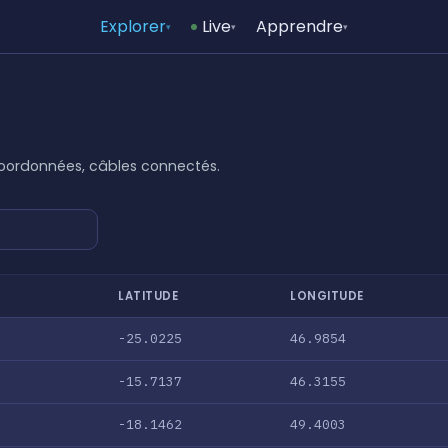
Explorer
Live
Apprendre
▾
▾
▾
Coordonnées, câbles connectés.
LATITUDE
LONGITUDE
-25.0225
46.9854
-15.7137
46.3155
-18.1462
49.4003