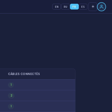
☀️
EN
RU
FR
ES
CÂBLES CONNECTÉS
1
2
1