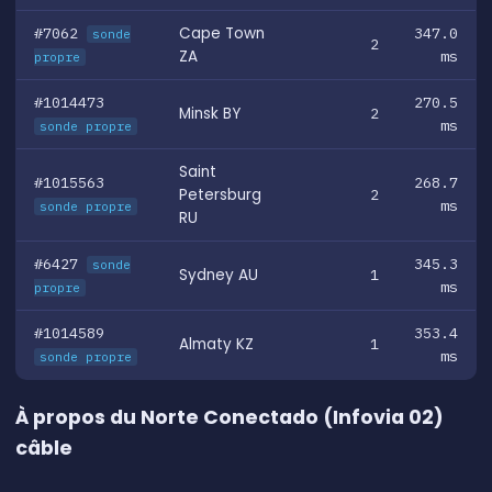
#7062
Cape Town
347.0
sonde
2
ZA
ms
propre
#1014473
270.5
Minsk BY
2
ms
sonde propre
Saint
#1015563
268.7
Petersburg
2
ms
sonde propre
RU
#6427
345.3
sonde
Sydney AU
1
ms
propre
#1014589
353.4
Almaty KZ
1
ms
sonde propre
À propos du Norte Conectado (Infovia 02)
câble