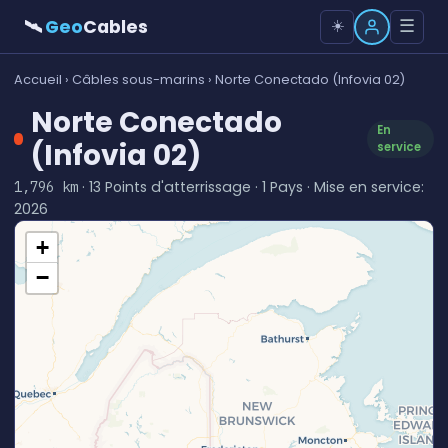
🛰
Geo
Cables
☰
☀️
Accueil
›
Câbles sous-marins
› Norte Conectado (Infovia 02)
Norte Conectado
En
(Infovia 02)
service
· 13 Points d'atterrissage · 1 Pays · Mise en service:
1,796 km
2026
+
−