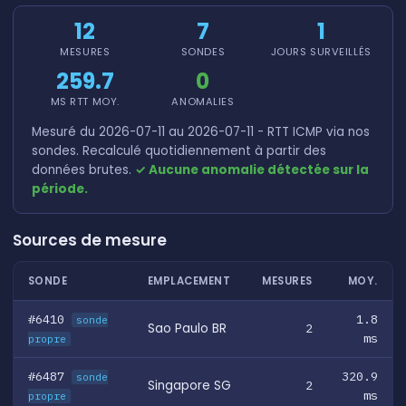
12
7
1
MESURES
SONDES
JOURS SURVEILLÉS
259.7
0
MS RTT MOY.
ANOMALIES
Mesuré du 2026-07-11 au 2026-07-11 - RTT ICMP via nos
sondes. Recalculé quotidiennement à partir des
données brutes.
✓ Aucune anomalie détectée sur la
période.
Sources de mesure
SONDE
EMPLACEMENT
MESURES
MOY.
#6410
1.8
sonde
Sao Paulo BR
2
ms
propre
#6487
320.9
sonde
Singapore SG
2
ms
propre