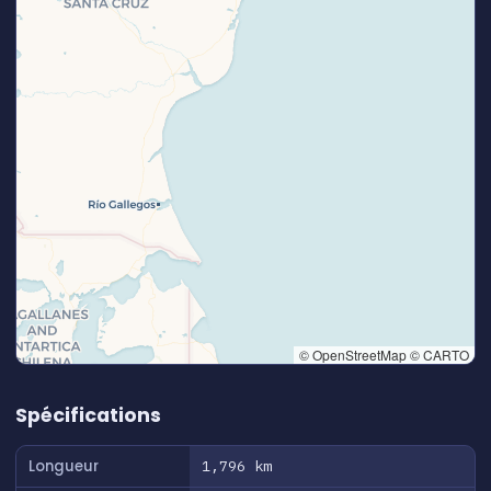
© OpenStreetMap © CARTO
👆 Tap to interact with map
Spécifications
Longueur
1,796 km