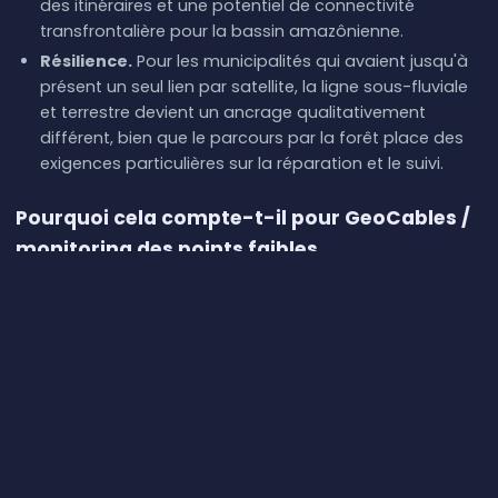
des itinéraires et une potentiel de connectivité
transfrontalière pour la bassin amazônienne.
Résilience.
Pour les municipalités qui avaient jusqu'à
présent un seul lien par satellite, la ligne sous-fluviale
et terrestre devient un ancrage qualitativement
différent, bien que le parcours par la forêt place des
exigences particulières sur la réparation et le suivi.
Pourquoi cela compte-t-il pour GeoCables /
monitoring des points faibles
Infovia 02 est un exemple d'infrastructure dont la valeur
ne réside pas dans le transit mais dans le changement
de l'étoilement de la disponibilité des nœuds isolés.
Avant elle, l'Amazonie occidentale était largement
dépendante du satellite ; après elle, les municipalités
gagnent un noyau sous-fluvial et terrestre et une
connexion à la réseau unifié Norte Conectado et à la
connectivité transfrontalière sur le côté colombien.