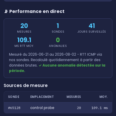
📡 Performance en direct
20
1
41
MESURES
SONDES
JOURS SURVEILLÉS
109.1
0
MS RTT MOY.
ANOMALIES
Mesuré du 2026-06-21 au 2026-08-02 - RTT ICMP via
nos sondes. Recalculé quotidiennement à partir des
données brutes.
✓ Aucune anomalie détectée sur la
période.
Sources de mesure
SONDE
EMPLACEMENT
MESURES
MOY.
#65128
control probe
20
109.1 ms