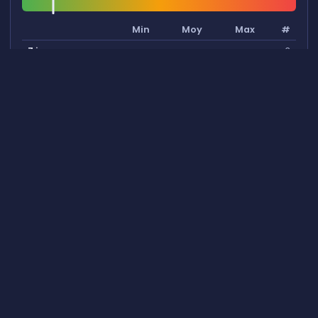
Min
Moy
Max
#
7 jours
3
104.5
109.0
111.4
30 jours
12
104.4
110.5
144.7
60 jours
20
104.4
109.1
144.7
Chronologie
TUE, JUL 7
View full event log →
HOP ANOMALY
21:02
🔗
48ms → 178ms
(3.75×)
FRI, JUL 3
View full event log →
HOP ANOMALY
10:30
🔗