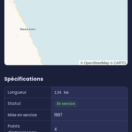
© OpenStreetMap © CARTO
👆 Tap to interact with map
Spécifications
Longueur
134 km
Statut
En service
Mise en service
1997
Points
4