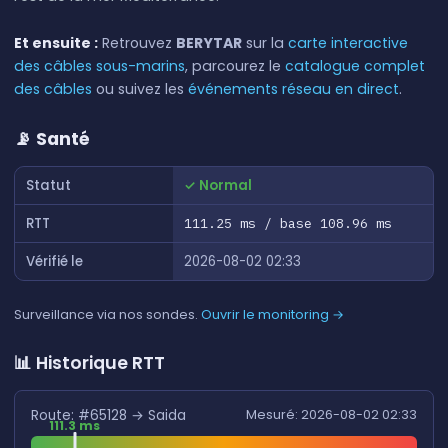
Et ensuite :
Retrouvez
BERYTAR
sur la
carte interactive
des câbles sous-marins
, parcourez le
catalogue complet
des câbles
ou suivez les
événements réseau en direct
.
📡 Santé
Statut
✓ Normal
RTT
111.25 ms / base 108.96 ms
Vérifié le
2026-08-02 02:33
Surveillance via nos sondes.
Ouvrir le monitoring →
📊 Historique RTT
Route: #65128 → Saida
Mesuré: 2026-08-02 02:33
111.3 ms