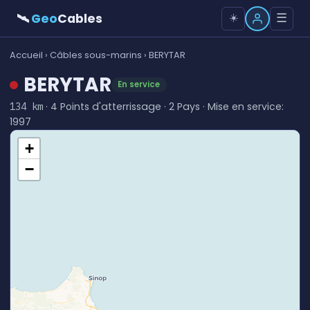
🛰
Geo
Cables
☰
☀️
Accueil
›
Câbles sous-marins
› BERYTAR
BERYTAR
En service
· 4 Points d'atterrissage · 2 Pays · Mise en service:
134 km
1997
+
−