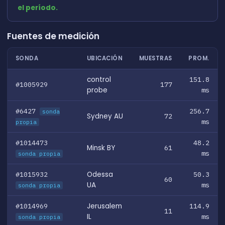
el período.
Fuentes de medición
SONDA
UBICACIÓN
MUESTRAS
PROM.
control
151.8
#1005929
177
probe
ms
#6427
256.7
sonda
Sydney AU
72
ms
propia
#1014473
48.2
Minsk BY
61
ms
sonda propia
#1015932
Odessa
50.3
60
UA
ms
sonda propia
#1014969
Jerusalem
114.9
11
IL
ms
sonda propia