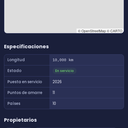
© OpenStreetMap © CARTO
👆 Tap to interact with map
Especificaciones
Longitud
10,000 km
Estado
En servicio
Puesta en servicio
2026
Puntos de amarre
11
Países
10
Propietarios