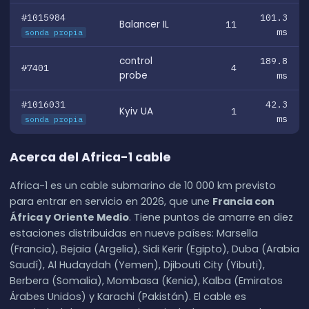
#1015984
101.3
Balancer IL
11
ms
sonda propia
control
189.8
#7401
4
probe
ms
#1016031
42.3
Kyiv UA
1
ms
sonda propia
Acerca del Africa-1 cable
Africa-1 es un cable submarino de 10 000 km previsto
para entrar en servicio en 2026, que une
Francia con
África y Oriente Medio
. Tiene puntos de amarre en diez
estaciones distribuidas en nueve países: Marsella
(Francia), Bejaia (Argelia), Sidi Kerir (Egipto), Duba (Arabia
Saudí), Al Hudaydah (Yemen), Djibouti City (Yibuti),
Berbera (Somalia), Mombasa (Kenia), Kalba (Emiratos
Árabes Unidos) y Karachi (Pakistán). El cable es