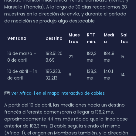
Nuestro monitor mide Africa-1 entre Mombasa (Kenia) y
Marsella (Francia). A lo largo de 30 días recopilamos 28
muestras en la dirección de envío, y durante el período
de medición se produjo algo destacable:
Mues
RTT
Medi
Sal
Ventana
Destino
tras
mín.
a
tos
16 de marzo –
193.51.20
182,3
184,8
22
15
8 de abril
8.69
ms
ms
10 de abril – 14
185.233.
138,2
140,1
6
14
de abril
32.213
ms
ms
🗺
Ver Africa-1 en el mapa interactivo de cables
A partir del 10 de abril, las mediciones hacia un destino
francés diferente comenzaron a llegar a 138,2 ms,
aproximadamente 44 ms más rápido que la línea base
anterior de 182,3 ms. El cable seguía siendo el mismo
(Africa-1), el origen en Mombasa también, y la dirección