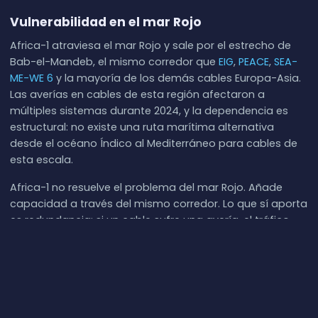
Vulnerabilidad en el mar Rojo
Africa-1 atraviesa el mar Rojo y sale por el estrecho de
Bab-el-Mandeb, el mismo corredor que
EIG
,
PEACE
,
SEA-
ME-WE 6
y la mayoría de los demás cables Europa-Asia.
Las averías en cables de esta región afectaron a
múltiples sistemas durante 2024, y la dependencia es
estructural: no existe una ruta marítima alternativa
desde el océano Índico al Mediterráneo para cables de
esta escala.
Africa-1 no resuelve el problema del mar Rojo. Añade
capacidad a través del mismo corredor. Lo que sí aporta
es redundancia: si un cable sufre una avería, el tráfico
puede redirigirse a otro del mismo corredor con una
interrupción mínima, siempre que haya suficientes
cables en funcionamiento simultáneo. La resiliencia
colectiva de internet entre Europa y Asia depende cada
vez más de la capacidad agregada de todos los cables