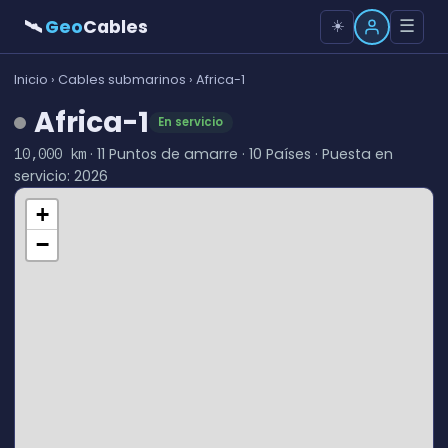
🛰
Geo
Cables
☰
☀️
Inicio
›
Cables submarinos
› Africa-1
Africa-1
En servicio
· 11 Puntos de amarre · 10 Países · Puesta en
10,000 km
servicio: 2026
+
−