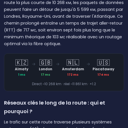
route la plus courte de 10 268 км, les paquets de données
peuvent faire un détour de jusqu'à 5 599 км, passant par
Londres, Royaume-Uni, avant de traverser l'Atlantique. Ce
chemin prolongé entraîne un temps de trajet aller-retour
(RTT) de 717 мс, soit environ sept fois plus long que le
minimum théorique de 103 мс réalisable avec un routage
optimal via la fibre optique.
🇰🇿
🇬🇧
🇳🇱
🇺🇸
→
→
→
Almaty
London
Amsterdam
Piscataway
1 ms
17 ms
172 ms
174 ms
Direct ~10 268 km · réel ~11 861 km · ×1.2
Réseaux clés le long de la route : qui et
pourquoi ?
Le trafic sur cette route traverse plusieurs systèmes