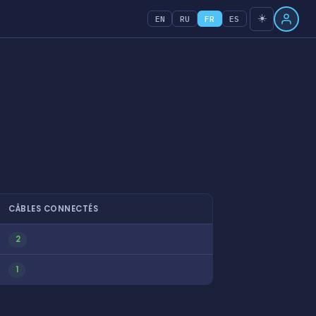
☀️
EN
RU
FR
ES
CÂBLES CONNECTÉS
2
1