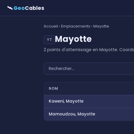
🛰
Geo
Cables
Accueil
›
Emplacements
› Mayotte
Mayotte
YT
2 points d'atterrissage en Mayotte. Coor
NOM
Kaweni, Mayotte
Mamoudzou, Mayotte