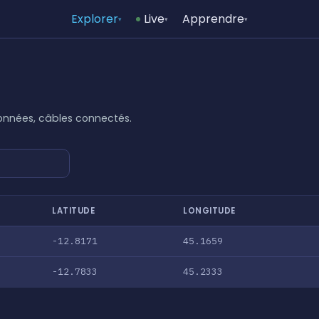
Explorer
Live
Apprendre
▾
▾
▾
données, câbles connectés.
LATITUDE
LONGITUDE
-12.8171
45.1659
-12.7833
45.2333