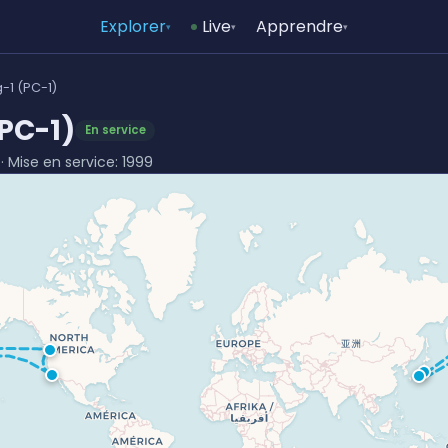
Explorer
Live
Apprendre
▾
▾
▾
g-1 (PC-1)
(PC-1)
En service
 · Mise en service: 1999