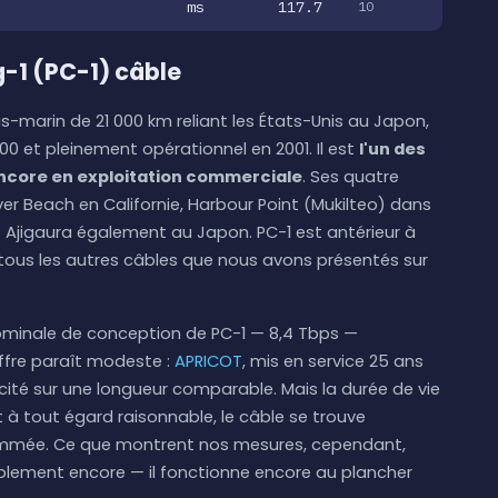
ms
117.7
10
g-1 (PC-1) câble
us-marin de 21 000 km reliant les États-Unis au Japon,
00 et pleinement opérationnel en 2001. Il est
l'un des
encore en exploitation commerciale
. Ses quatre
er Beach en Californie, Harbour Point (Mukilteo) dans
 Ajigaura également au Japon. PC-1 est antérieur à
 à tous les autres câbles que nous avons présentés sur
nominale de conception de PC-1 — 8,4 Tbps —
hiffre paraît modeste :
APRICOT
, mis en service 25 ans
cité sur une longueur comparable. Mais la durée de vie
 à tout égard raisonnable, le câble se trouve
rammée. Ce que montrent nos mesures, cependant,
mplement encore — il fonctionne encore au plancher