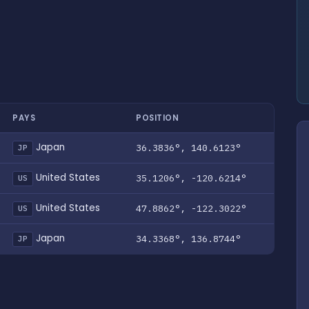
PAYS
POSITION
Japan
36.3836°, 140.6123°
JP
United States
35.1206°, -120.6214°
US
United States
47.8862°, -122.3022°
US
Japan
34.3368°, 136.8744°
JP