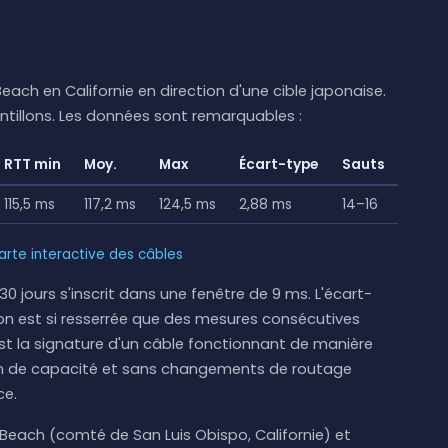
ach en Californie en direction d'une cible japonaise.
ntillons. Les données sont remarquables :
RTT min
Moy.
Max
Écart-type
Sauts
115,5 ms
117,2 ms
124,5 ms
2,88 ms
14–16
carte interactive des câbles
30 jours s'inscrit dans une fenêtre de 9 ms. L'écart-
ion est si resserrée que des mesures consécutives
est la signature d'un câble fonctionnant de manière
ion de capacité et sans changements de routage
ce.
Beach (comté de San Luis Obispo, Californie) et