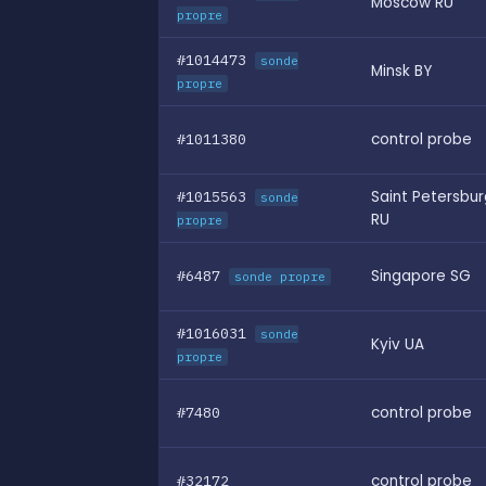
Moscow RU
propre
#1014473
sonde
Minsk BY
propre
#1011380
control probe
#1015563
Saint Petersbur
sonde
RU
propre
#6487
Singapore SG
sonde propre
#1016031
sonde
Kyiv UA
propre
#7480
control probe
#32172
control probe