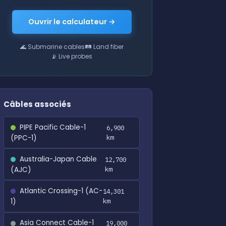
Ouvrir le calculateur →
🌊 Submarine cables
🛤 Land fiber
📡 Live probes
Câbles associés
PIPE Pacific Cable-1
6,900
(PPC-1)
km
Australia-Japan Cable
12,700
(AJC)
km
Atlantic Crossing-1 (AC-
14,301
1)
km
Asia Connect Cable-1
19,000