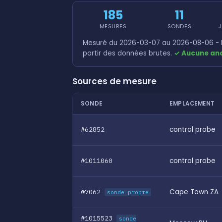
185
11
MESURES
SONDES
J
Mesuré du 2026-03-07 au 2026-08-06 - R
partir des données brutes.
✓ Aucune ano
Sources de mesure
SONDE
EMPLACEMENT
#62852
control probe
#1011060
control probe
#7062
Cape Town ZA
sonde propre
#1015523
sonde