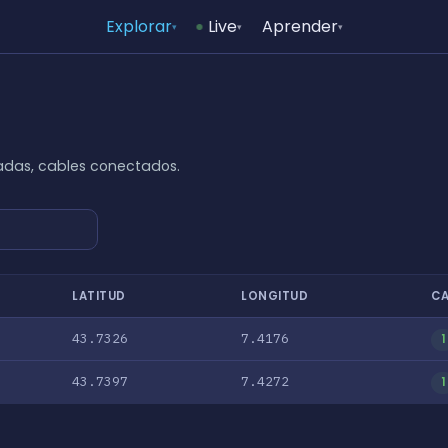
Explorar
Live
Aprender
▾
▾
▾
das, cables conectados.
LATITUD
LONGITUD
CA
43.7326
7.4176
1
43.7397
7.4272
1