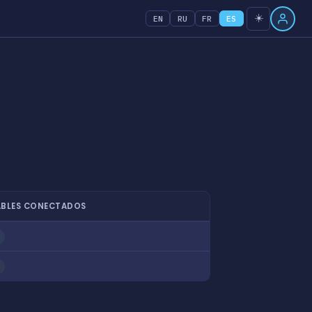
☀️
EN
RU
FR
ES
BLES CONECTADOS