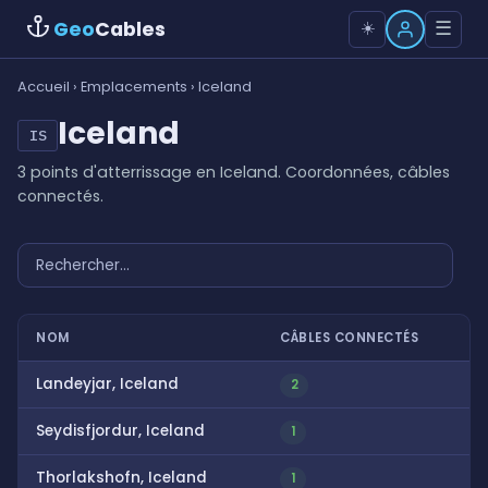
Geo
Cables
☰
☀️
Accueil
›
Emplacements
› Iceland
Iceland
IS
3 points d'atterrissage en Iceland. Coordonnées, câbles
connectés.
NOM
CÂBLES CONNECTÉS
Landeyjar, Iceland
2
Seydisfjordur, Iceland
1
Thorlakshofn, Iceland
1