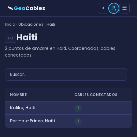
🛰
Geo
Cables
☰
☀️
Inicio
›
Ubicaciones
› Haiti
Haiti
HT
2 puntos de amarre en Haiti. Coordenadas, cables
conectados.
NOMBRE
CABLES CONECTADOS
Kaliko, Haiti
1
Port-au-Prince, Haiti
1