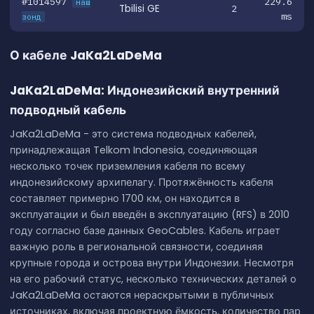
#1014597
229.6
наш
Tbilisi GE
2
ms
зонд
О кабеле JaKa2LaDeMa
JaKa2LaDeMa: Индонезийский внутренний
подводный кабель
JaKa2LaDeMa - это система подводных кабелей,
принадлежащая Telkom Indonesia, соединяющая
несколько точек приземления кабеля по всему
индонезийскому архипелагу. Протяжённость кабеля
составляет примерно 1700 км, он находится в
эксплуатации и был введён в эксплуатацию (RFS) в 2010
году согласно базе данных GeoCables. Кабель играет
важную роль в региональной связности, соединяя
крупные города и острова внутри Индонезии. Несмотря
на его рабочий статус, несколько технических деталей о
JaKa2LaDeMa остаются нераскрытыми в публичных
источниках, включая проектную ёмкость, количество пар