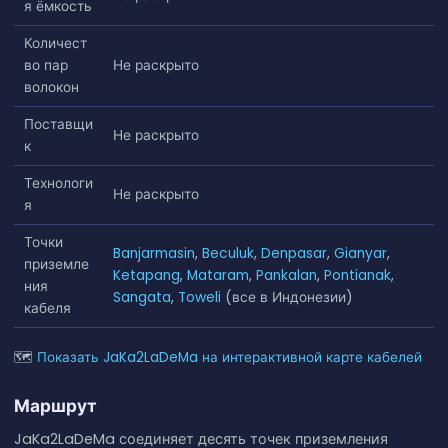
я ёмкость
Количест
во пар
Не раскрыто
волокон
Поставщи
Не раскрыто
к
Технологи
Не раскрыто
я
Точки
Banjarmasin
,
Beculuk
,
Denpasar
,
Gianyar
,
приземле
Ketapang
,
Mataram
,
Pankalan
,
Pontianak
,
ния
Sangata
,
Toweli
(все в Индонезии)
кабеля
🗺
Показать JaKa2LaDeMa на интерактивной карте кабелей
Маршрут
JaKa2LaDeMa соединяет десять точек приземления