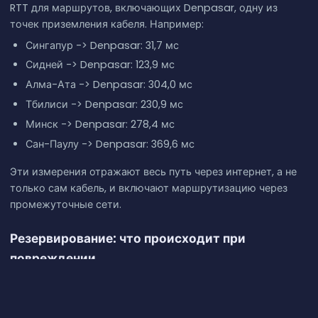
RTT для маршрутов, включающих Denpasar, одну из
точек приземления кабеля. Например:
Сингапур -> Denpasar: 31,7 мс
Сидней -> Denpasar: 123,9 мс
Алма-Ата -> Denpasar: 304,0 мс
Тбилиси -> Denpasar: 230,9 мс
Минск -> Denpasar: 278,4 мс
Сан-Паулу -> Denpasar: 369,6 мс
Эти измерения отражают весь путь через интернет, а не
только сам кабель, и включают маршрутизацию через
промежуточные сети.
Резервирование: что происходит при
повреждении
JaKa2LaDeMa функционирует в коридоре, включающем
другие кабели, такие как Barat Timur Indonesia-2 (BTI-2),
S-U-B Cable System, Trans Global Cable System (TGCS)