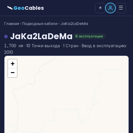
🛰
Geo
Cables
☰
☀️
Главная
›
Подводные кабели
› JaKa2LaDeMa
JaKa2LaDeMa
В эксплуатации
· 10 Точки выхода · 1 Стран · Ввод в эксплуатацию:
1,700 км
2010
+
−