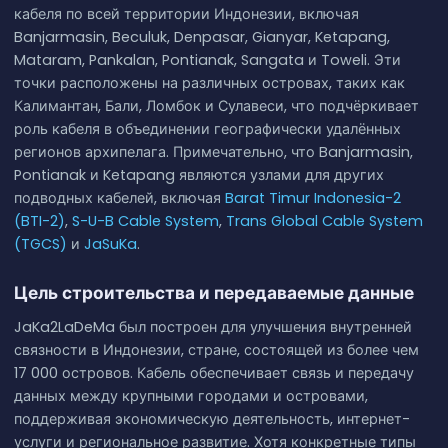
кабеля по всей территории Индонезии, включая
Banjarmasin, Beculuk, Denpasar, Gianyar, Ketapang,
Mataram, Pankalan, Pontianak, Sangata и Toweli. Эти
точки расположены на различных островах, таких как
Калимантан, Бали, Ломбок и Сулавеси, что подчёркивает
роль кабеля в объединении географически удалённых
регионов архипелага. Примечательно, что Banjarmasin,
Pontianak и Ketapang являются узлами для других
подводных кабелей, включая
Barat Timur Indonesia-2
(BTI-2)
,
S-U-B Cable System
,
Trans Global Cable System
(TGCS)
и
JaSuKa
.
Цель строительства и передаваемые данные
JaKa2LaDeMa был построен для улучшения внутренней
связности в Индонезии, стране, состоящей из более чем
17 000 островов. Кабель обеспечивает связь и передачу
данных между крупными городами и островами,
поддерживая экономическую деятельность, интернет-
услуги и региональное развитие. Хотя конкретные типы