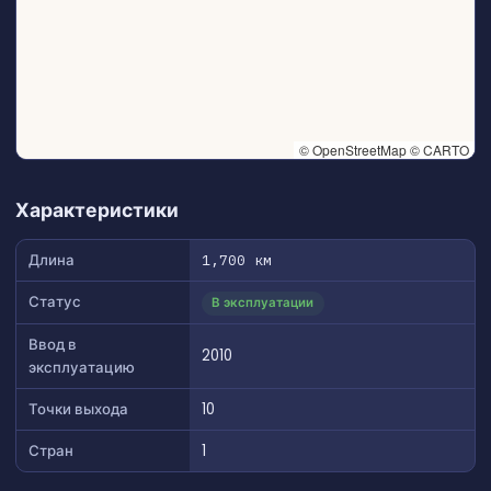
© OpenStreetMap © CARTO
👆 Tap to interact with map
Характеристики
Длина
1,700 км
Статус
В эксплуатации
Ввод в
2010
эксплуатацию
Точки выхода
10
Стран
1