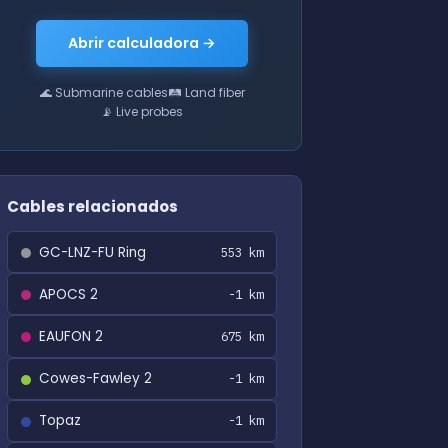
Abrir calculadora →
🌊 Submarine cables
🛤 Land fiber
📡 Live probes
Cables relacionados
GC-LNZ-FU Ring
553 km
APOCS 2
-1 km
EAUFON 2
675 km
Cowes-Fawley 2
-1 km
Topaz
-1 km