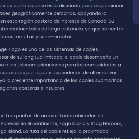
ble de corto alcance está diseñado para proporcionar
dades geográficamente cercanas, apoyando la
 en esta región costera del noreste de Canadá. Su
intercontinentales de larga distancia, ya que se centra
a áreas remotas y semi-remotas.
ange-Fogo es uno de los sistemas de cables
ar de su longitud limitada, el cable desempeña un
ceso a las telecomunicaciones para las comunidades a
n separadas por agua y dependerían de alternativas
raya la creciente importancia de los cables submarinos
egiones costeras e insulares.
on tres puntos de amarre, todos ubicados en
Farewell en el continente, Fogo Island y Stag Harbour,
o Island. La ruta del cable refleja la proximidad
rewell sirviendo como puerta de entrada continental