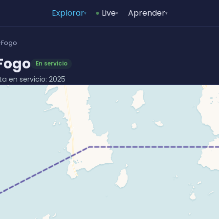
Explorar
Live
Aprender
▾
▾
▾
-Fogo
Fogo
En servicio
ta en servicio: 2025