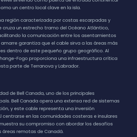
mo un centro local clave en la isla.
na región caracterizada por costas escarpadas y
le cruza un estrecho tramo del Océano Atlántico,
acilitando la comunicación entre los asentamientos
e amarre garantiza que el cable sirva a las áreas más
s dentro de este pequeño grupo geográfico. Al
Change-Fogo proporciona una infraestructura crítica
esta parte de Terranova y Labrador.
ad de Bell Canada, uno de los principales
país. Bell Canada opera una extensa red de sistemas
ión, y este cable representa una inversión
 Al centrarse en las comunidades costeras e insulares
emuestra su compromiso con abordar los desafíos
as áreas remotas de Canadá.