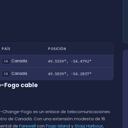
PAÍS
POSICIÓN
Canada
49.5559°, -54.4792°
CA
Canada
49.5839°, -54.2837°
CA
e-Fogo cable
ll-Change-Fogo es un enlace de telecomunicaciones
ro de Canadá. Con una extensión modesta de 16
nental de
Farewell
con
Fogo Island
y
Stag Harbour
,