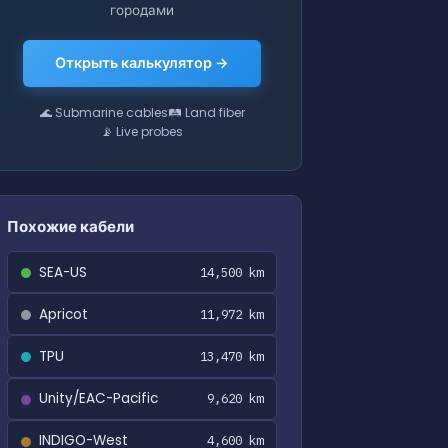
городами
Открыть калькулятор →
🌊 Submarine cables
🛤 Land fiber
📡 Live probes
Похожие кабели
SEA-US
14,500 km
Apricot
11,972 km
TPU
13,470 km
Unity/EAC-Pacific
9,620 km
INDIGO-West
4,600 km