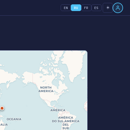
☀️
EN
RU
FR
ES