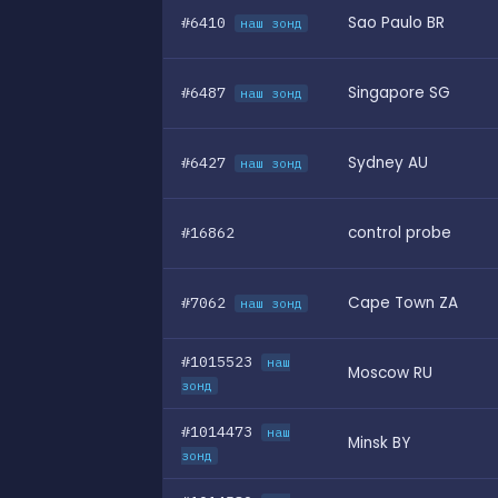
#6410
Sao Paulo BR
наш зонд
#6487
Singapore SG
наш зонд
#6427
Sydney AU
наш зонд
#16862
control probe
#7062
Cape Town ZA
наш зонд
#1015523
наш
Moscow RU
зонд
#1014473
наш
Minsk BY
зонд