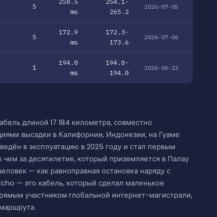
258.5
254.1-
5
2026-07-05
ms
265.2
172.9
172.3-
5
2026-07-06
ms
173.6
194.0
194.0-
1
2026-06-13
ms
194.0
абель длиной 17 184 километра, совместно
иями высадки в Калифорнии, Индонезии, на Гуаме
введён в эксплуатацию в 2025 году и стал первым
чем за десятилетие, который приземляется в Палау
человек — как равноправная остановка наряду с
cho — это кабель, который сделал маленькое
прямым участником глобальной интернет-магистрали,
 маршрута.