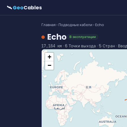
🛰
Geo
Cables
Главная
›
Подводные кабели
› Echo
Echo
В эксплуатации
· 6 Точки выхода · 5 Стран · Вво
17,184 км
+
−