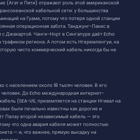
ме (Агат и Пити) отражают роль этой американской
рансокеанской кабельной сети: у большинства
инаций на Гуаме, потому что потеря одной станции
тоянная операционная забота. Танджунг-Пакис в
м с Джакартой. Чанги-Норт в Сингапуре даёт Echo
 трафиком региона. А потом есть Нгеремленгуи, на
которую чисто коммерческий кабель никогда бы не
о с населением около 18 тысяч человек. В его
 человек. До Echo международная интернет-
кабель (SEA-US, приземляется на станции Нгивал на
ровах были печально известны как дорогие и
ёт Палау второй независимый кабель — это
тому что одна авария кабеля может полностью
рнета — и, что важнее, прямую высадку на