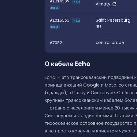
#1014589
наш
Almaty KZ
зонд
#1015563
Saint Petersburg
наш
RU
зонд
#7052
control probe
О кабеле Echo
Echo — это трансокеанский подводный к
принадлежащий Google и Meta, со станц
(дважды), в Палау и Сингапуре. Он был 
крупным трансокеанским кабелем более 
— стране с населением менее 20 тысяч 
Сингапуром и Соединёнными Штатами. E
тихоокеанское островное государство 
а не просто конечным клиентом чужого