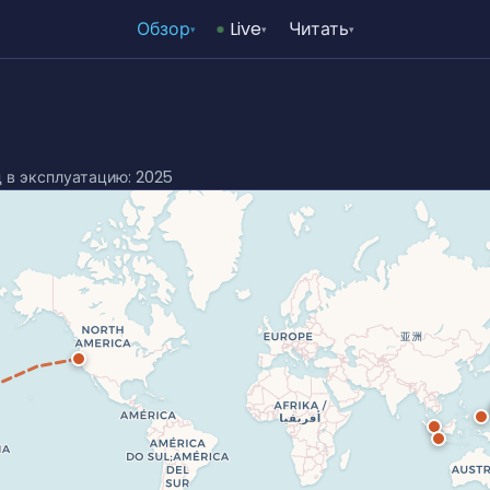
Обзор
Live
Читать
▾
▾
▾
д в эксплуатацию: 2025