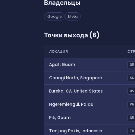
Владельцы
Google
Meta
Точки выхода (6)
ЛОКАЦИЯ
СТ
Agat, Guam
GU
Changi North, Singapore
SG
Eureka, CA, United States
US
Ngeremlengui, Palau
PW
Piti, Guam
GU
Tanjung Pakis, Indonesia
ID