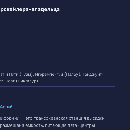
перскейлера-владельца
ат и Пити (Гуам), Нгеремленгуи (Палау), Танджунг-
ги-Норт (Сингапур)
абелей
лифорнии — это трансокеанская станция высадки
е размещена ёмкость, питающая дата-центры