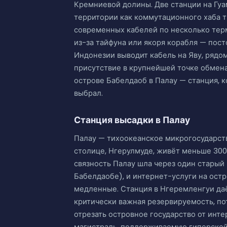
Кремниевой долины. Две станции на Гуа
территории как коммутационного хаба т
современных кабелей по несколько терм
из-за тайфуна или якоря корабля — пос
Индонезии выводит кабель на Яву, рядо
присутствие в крупнейшей точке обмена
острове Бабелдаоб в Палау — станция, 
выбрал.
Станция высадки в Палау
Палау — тихоокеанское микрогосударств
столице, Нгерулмуде, живёт меньше 300
связность Палау шла через один старый 
Бабелдаобе), и интернет-услуги на ост
медленные. Станция в Нгеремленгуи да
критически важная резервируемость, по
отрезать островное государство от инте