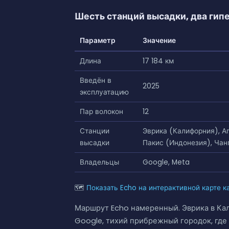
Шесть станций высадки, два ги
Параметр
Значение
Длина
17 184 км
Введён в
2025
эксплуатацию
Пар волокон
12
Станции
Эврика (Калифорния), Аг
высадки
Пакис (Индонезия), Чан
Владельцы
Google, Meta
🗺
Показать Echo на интерактивной карте к
Маршрут Echo намеренный. Эврика в Ка
Google, тихий прибрежный городок, гд