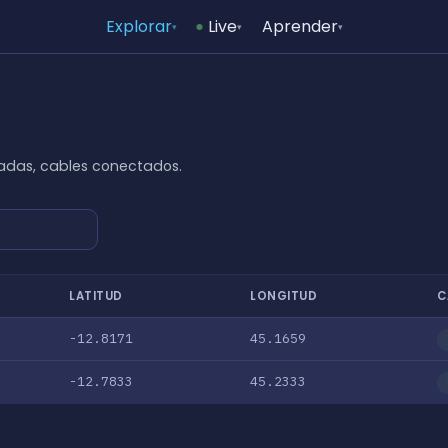
Explorar
Live
Aprender
▾
▾
▾
adas, cables conectados.
LATITUD
LONGITUD
C
-12.8171
45.1659
-12.7833
45.2333