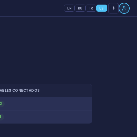
☀️
EN
RU
FR
ES
ABLES CONECTADOS
2
1