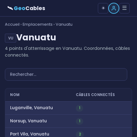
🛰
Geo
Cables
☰
☀️
Accueil
›
Emplacements
› Vanuatu
Vanuatu
VU
4 points d'atterrissage en Vanuatu. Coordonnées, câbles
connectés.
NOM
CÂBLES CONNECTÉS
Luganville, Vanuatu
1
Norsup, Vanuatu
1
Port Vila, Vanuatu
2