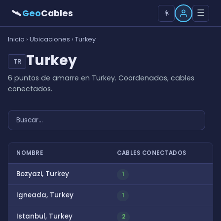
🛰
Geo
Cables
☰
☀️
Inicio
›
Ubicaciones
› Turkey
Turkey
TR
6 puntos de amarre en Turkey. Coordenadas, cables
conectados.
NOMBRE
CABLES CONECTADOS
Bozyazi, Turkey
1
Igneada, Turkey
1
Istanbul, Turkey
2