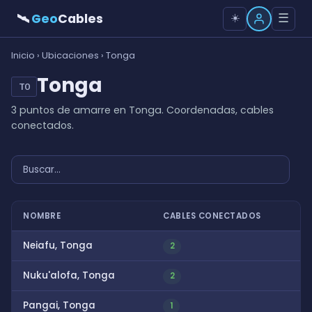
🛰
Geo
Cables
☰
☀️
Inicio
›
Ubicaciones
› Tonga
Tonga
TO
3 puntos de amarre en Tonga. Coordenadas, cables
conectados.
NOMBRE
CABLES CONECTADOS
Neiafu, Tonga
2
Nuku'alofa, Tonga
2
Pangai, Tonga
1