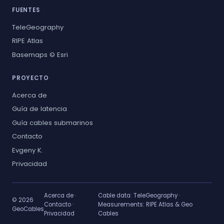
FUENTES
TeleGeography
RIPE Atlas
Basemaps © Esri
PROYECTO
Acerca de
Guía de latencia
Guía cables submarinos
Contacto
Evgeny K.
Privacidad
Acerca de
·
Cable data:
TeleGeography
·
© 2026
Contacto
·
Measurements:
RIPE Atlas & Geo
GeoCables
Privacidad
Cables