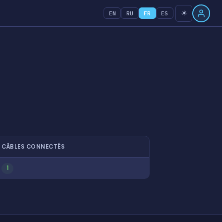
☀️
EN
RU
FR
ES
CÂBLES CONNECTÉS
1