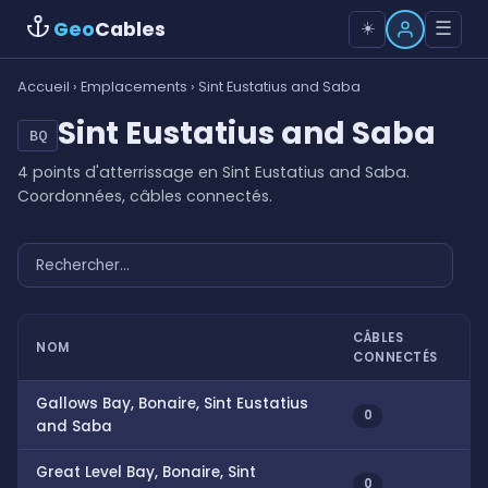
Geo
Cables
☰
☀️
Accueil
›
Emplacements
› Sint Eustatius and Saba
Sint Eustatius and Saba
BQ
4 points d'atterrissage en Sint Eustatius and Saba.
Coordonnées, câbles connectés.
CÂBLES
NOM
CONNECTÉS
Gallows Bay, Bonaire, Sint Eustatius
0
and Saba
Great Level Bay, Bonaire, Sint
0