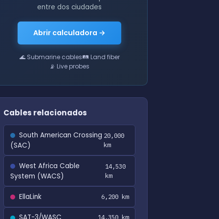
entre dos ciudades
Abrir calculadora →
🌊 Submarine cables
🛤 Land fiber
📡 Live probes
Cables relacionados
South American Crossing
20,000
(SAC)
km
West Africa Cable
14,530
System (WACS)
km
EllaLink
6,200 km
SAT-3/WASC
14,350 km