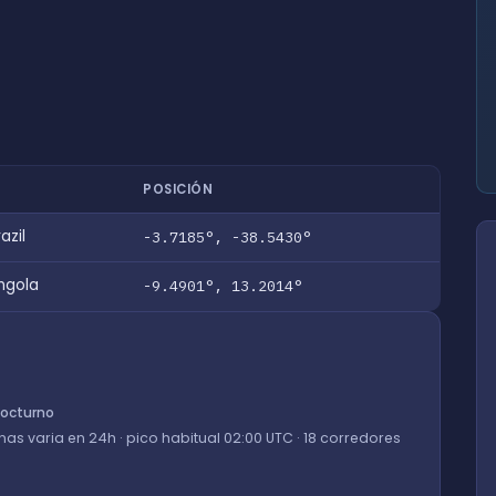
POSICIÓN
azil
-3.7185°, -38.5430°
ngola
-9.4901°, 13.2014°
nocturno
enas varia en 24h · pico habitual 02:00 UTC · 18 corredores