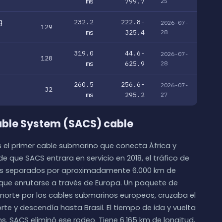
ms
799.7
25
g
232.2
222.8-
2026-07-
129
ms
325.4
28
319.0
44.6-
2026-07-
120
ms
625.9
28
260.5
256.6-
2026-07-
32
ms
295.2
27
Cable System (SACS) cable
s el primer cable submarino que conecta África y
e que SACS entrara en servicio en 2018, el tráfico de
íses separados por aproximadamente 6.000 km de
ue enrutarse a través de Europa. Un paquete de
 norte por los cables submarinos europeos, cruzaba el
rte y descendía hasta Brasil. El tiempo de ida y vuelta
s. SACS eliminó ese rodeo. Tiene 6.165 km de longitud,