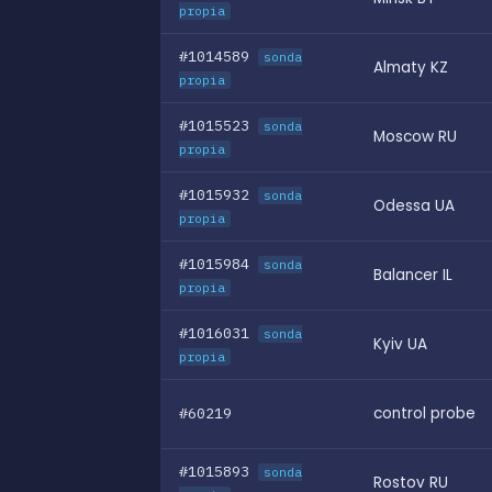
propia
#1014589
sonda
Almaty KZ
propia
#1015523
sonda
Moscow RU
propia
#1015932
sonda
Odessa UA
propia
#1015984
sonda
Balancer IL
propia
#1016031
sonda
Kyiv UA
propia
#60219
control probe
#1015893
sonda
Rostov RU