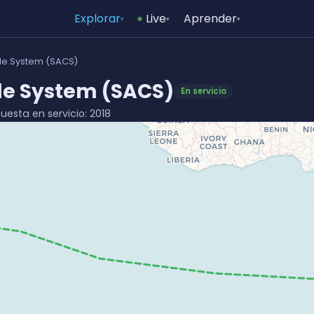
Explorar
Live
Aprender
▾
▾
▾
ble System (SACS)
le System (SACS)
En servicio
Puesta en servicio: 2018