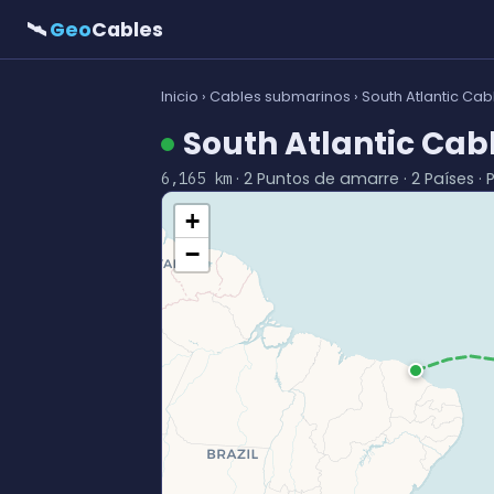
🛰
Geo
Cables
Inicio
›
Cables submarinos
› South Atlantic Ca
South Atlantic Cab
· 2 Puntos de amarre · 2 Países · 
6,165 km
+
−