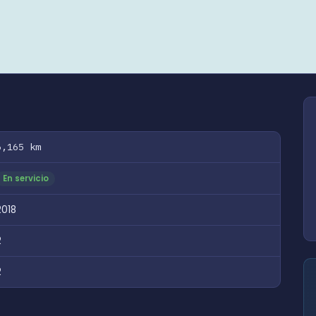
6,165 km
En servicio
2018
2
2