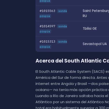
propia
#1015563
Saint Petersbur
sonda
RU
propia
#1014597
sonda
Tbilisi GE
propia
#1015313
sonda
Sevastopol UA
propia
Acerca del South Atlantic 
El South Atlantic Cable System (SACS) e
América del Sur de forma directa. Antes d
internet entre Angola y Brasil —dos pa
océano— no tenía más opción práctica q
Luanda a Río de Janeiro saltaba hacia el
Atlántico por un sistema del Atlántico No
total era habitualmente superior a 300 m