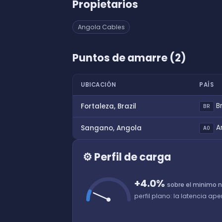
Propietarios
Angola Cables
Puntos de amarre (2)
UBICACIÓN
PAÍS
Br
Fortaleza, Brazil
BR
A
Sangano, Angola
AO
⚙ Perfil de carga
+4.0%
sobre el minimo 
perfil plano: la latencia ap