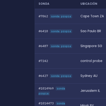
SONDA
UBICACIÓN
#7062
Cape Town ZA
sonda propia
#6410
Sao Paulo BR
sonda propia
#6487
Singapore SG
sonda propia
#7242
control probe
#6427
Sydney AU
sonda propia
#1014969
sonda
Jerusalem IL
propia
#1014473
sonda
Minsk BY