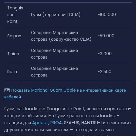
Tanguis
son
Гуам (территория США)
~160 000
Point
Северные Марианские
Saipan
~50 000
острова (содружество США)
Северные Марианские
Tinian
~3 000
острова
Северные Марианские
Rota
~2 500
острова
🗺
Показать Mariana-Guam Cable на интерактивной карте
кабелей
Гуам, как landing в Tanguisson Point, является upstream-
концом этой линии. На Гуаме расположены landing-
станции для
Apricot
,
PROA
, SEA-US, HANTRU-1 и нескольких
других региональных систем — это одна из самых