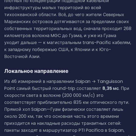
плотных по концентрации подводной кабельной
инфраструктуры малых территорий во всей
тихоокеанской области. Всё, до чего жители Северных
Марианских островов дотягиваются за пределами своих
собственных территориальных вод, сначала проходит 268
километров волокна MGC до Гуама, и уже из Гуама
уходит дальше — к магистральным trans-Pacific кабелям,
к западному побережью США, к Японии и к Юго-
Восточной Азии.
Локальное направление
Из 46 измерений в направлении Saipan → Tanguisson
Point самый быстрый round-trip составляет
8,35 мс
. При
скорости света в волокне (200 000 км/с) это
соответствует приблизительно 835 км оптического пути.
Прямой хоп Saipan—Гуам физически составляет лишь
около 200 км, так что основная часть этого времени
приходится на накладные расходы транзитных сетей:
пакеты заходят в маршрутизатор PTI Pacifica в Saipan,