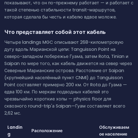
показывают, что он по-прежнему работает — и работает с
такой степенью стабильности transit-маршрутов,
которая сделала бы честь и кабелю вдвое моложе.
Что представляет собой этот кабель
Четыре landings MGC описывают 268-километровую
дугу вдоль Марианской цепи: Tanguisson Point на
северо-западном побережье Гуама, затем Rota, Tinian и
Saipan по мере того, как кабель движется на север через
Северные Марианские острова. Расстояние от Saipan
(крупнейший населённый пункт CNMI) до Tanguisson
Point составляет примерно 200 км. От Rota до Гуама —
едва 100 км. По меркам подводных кабелей это
чрезвычайно короткие хопы — physics floor для
сквозного round-trip'а Saipan—Гуам составляет всего
2,62 мс.
Landin
Обслуживаем
Расположение
g
ое население