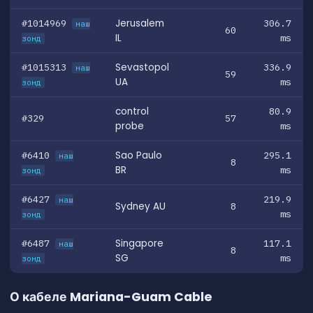
#1014969
Jerusalem
306.7
наш
60
IL
ms
зонд
#1015313
Sevastopol
336.9
наш
59
UA
ms
зонд
control
80.9
#329
57
probe
ms
#6410
Sao Paulo
295.1
наш
8
BR
ms
зонд
#6427
219.9
наш
Sydney AU
8
ms
зонд
#6487
Singapore
117.1
наш
8
SG
ms
зонд
О кабеле Mariana-Guam Cable