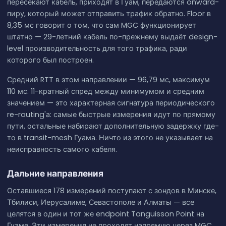
пересекают кабель, приходят в Гуам, передаются onward-
пиру, который может отправить трафик обратно. Floor в
8,35 мс говорит о том, что сам MGC функционирует
штатно — 29-летний кабель по-прежнему выдаёт design-
level производительность для того трафика, ради
которого был построен.
Средний RTT в этом направлении — 96,79 мс, максимум
110 мс. 11-кратный спред между минимумом и средним
значением — это характерная сигнатура периодического
re-routing'а: самые быстрые измерения идут по прямому
пути, остальные набирают дополнительную задержку где-
то в transit-mesh Гуама. Ничто из этого не указывает на
неисправность самого кабеля.
Дальние направления
Оставшиеся 178 измерений поступают с зондов в Минске,
Тбилиси, Иерусалиме, Севастополе и Алматы — все
целятся в один и тот же endpoint Tanguisson Point на
Гуаме. Эти измерения не проходят напрямую через MGC