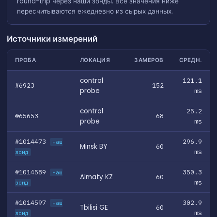
round-trip через наши зонды. Все значения ниже
пересчитываются ежедневно из сырых данных.
Источники измерений
ПРОБА
ЛОКАЦИЯ
ЗАМЕРОВ
СРЕДН.
control
121.1
#6923
152
probe
ms
control
25.2
#65653
68
probe
ms
#1014473
296.9
наш
Minsk BY
60
ms
зонд
#1014589
350.3
наш
Almaty KZ
60
ms
зонд
#1014597
302.9
наш
Tbilisi GE
60
ms
зонд