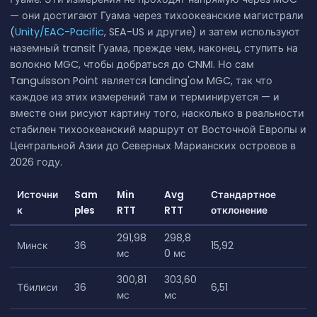
— они достигают Гуама через тихоокеанские магистрали
(
Unity/EAC-Pacific
, SEA-US и другие) и затем используют
наземный transit Гуама, прежде чем, наконец, ступить на
волокно MGC, чтобы добраться до CNMI. Но сам
Tanguisson Point является landing'ом MGC, так что
каждое из этих измерений там и терминируется — и
вместе они рисуют картину того, насколько в реальности
стабилен тихоокеанский маршрут от Восточной Европы и
Центральной Азии до Северных Марианских островов в
2026 году.
Источни
Sam
Min
Avg
Стандартное
к
ples
RTT
RTT
отклонение
291,98
298,8
Минск
36
15,92
мс
0 мс
300,81
303,60
Тбилиси
36
6,51
мс
мс