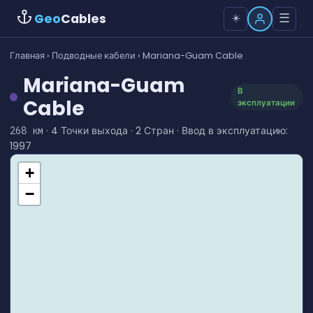
Geo
Cables
☰
☀️
Главная
›
Подводные кабели
› Mariana-Guam Cable
Mariana-Guam
В
Cable
эксплуатации
· 4 Точки выхода · 2 Стран · Ввод в эксплуатацию:
268 км
1997
+
−