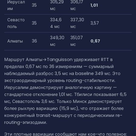
Иерусал
305,29
306,17
35
1,01
им
мс
мс
Севасто
334,6
337,30
35
3,57
поль
4 мс
мс
349,30
351,07
Алматы
36
0,67
мс
мс
Маршрут Алматы→Tanguisson удерживает RTT в
пределах 0,67 мс по 36 измерениям — суммарный
наблюдаемый разброс 3,5 мс на baseline 349 мс. Это
экстраординарный уровень routing-стабильности.
Иерусалим демонстрирует аналогичную картину —
стандартное отклонение 1,01 мс. Тбилиси показывает 6,5
мс, Севастополь 3,6 мс. Только Минск демонстрирует
более рыхлую вариацию (15,9 мс), что отражает более
конкурентный transit-маршрут с периодическими re-
routing-эпизодами.
Эти плотные вариации сообщают нам кое-что полезное: