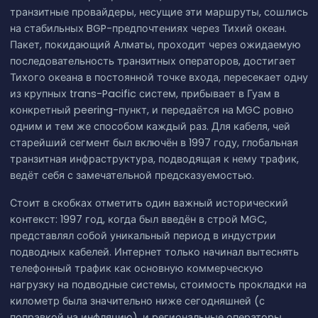
транзитные провайдеры, несущие эти маршруты, сошлись
на стабильных BGP-предпочтениях через Тихий океан.
Пакет, покидающий Алматы, проходит через ожидаемую
последовательность транзитных операторов, достигает
Тихого океана в постоянной точке входа, пересекает одну
из крупных trans-Pacific систем, прибывает в Гуам в
конкретный peering-пункт, и передаётся на MGC ровно
одним и тем же способом каждый раз. Для кабеля, чей
старейший сегмент был включён в 1997 году, глобальная
транзитная инфраструктура, подводящая к нему трафик,
ведёт себя с замечательной предсказуемостью.
Стоит в скобках отметить один важный исторический
контекст: 1997 год, когда был введён в строй MGC,
представлял собой уникальный период в индустрии
подводных кабелей. Интернет только начинал вытеснять
телефонный трафик как основную коммерческую
нагрузку на подводные системы, стоимость прокладки на
километр была значительно ниже сегодняшней (с
поправкой на инфляцию), и региональные операторы