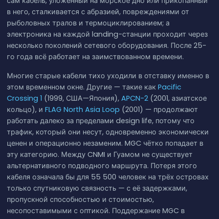
сам кабель, уложенный на морское дно или прикопанный
в него, сталкивается с абразией, повреждениями от
рыболовных тралов и термоциклированием; а
электроника на каждой landing-станции проходит через
несколько поколений сетевого оборудования. После 25-
го года всё работает на заимствованном времени.
Многие старые кабели тихо уходили в отставку именно в
этом временном окне. Другие — такие как
Pacific
Crossing 1
(1999, США—Япония),
APCN-2
(2001, азиатское
кольцо), и
FLAG North Asia Loop
(2001) — продолжают
работать далеко за пределами design life, потому что
трафик, который они несут, одновременно экономически
ценен и операционно незаменим. MGC чётко попадает в
эту категорию. Между CNMI и Гуамом не существует
альтернативного подводного маршрута. Потеря этого
кабеля означала бы для 55 500 человек на трёх островах
только спутниковую связность — с её задержками,
пропускной способностью и стоимостью,
несопоставимыми с оптикой. Поддержание MGC в