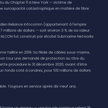
rtu du Chapter 11 à New York — victime de
'une surcapacité catastrophique en matière de fibre
indien Reliance Infocomm (appartenant à l'empire
millions de dollars — soit environ 3 % de sa valeur
 FALCON fut construit par Alcatel Submarine Networks
 faillite en 2019. Sa filiale de câbles sous-marins,
on tour une demande de protection au titre du
 cette procédure le 31 décembre 2020, avant d'être
un fonds coté à Londres, pour 512 millions de dollars
câble. Toujours en service après dix-neuf ans.
Il forme un anneau — une boucle continue reliant 19