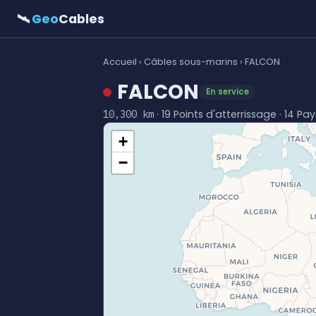
🛰
Geo
Cables
Accueil
›
Câbles sous-marins
› FALCON
FALCON
En service
· 19 Points d'atterrissage · 14 Pa
10,300 km
+
−