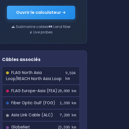
Ouvrir le calculateur →
🌊 Submarine cables
🛤 Land fiber
📡 Live probes
Câbles associés
FLAG North Asia
9,504
Loop/REACH North Asia Loop
km
FLAG Europe-Asia (FEA)
28,000 km
Fiber Optic Gulf (FOG)
1,300 km
Asia Link Cable (ALC)
7,200 km
GlobeNet
23,500 km