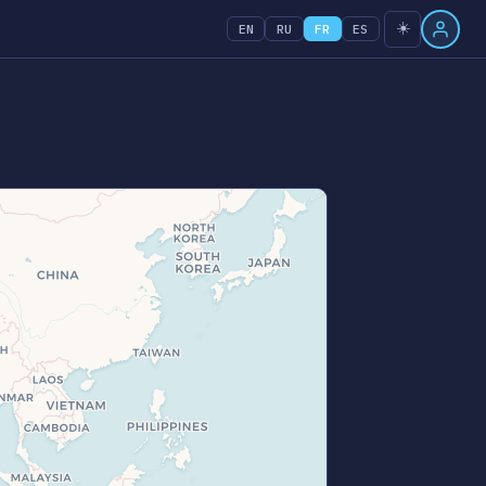
☀️
EN
RU
FR
ES