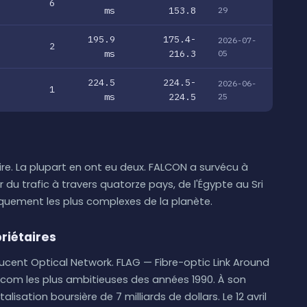
6
ms
153.8
29
195.9
175.4-
2026-07-
2
ms
216.3
05
224.5
224.5-
2026-06-
1
ms
224.5
25
e. La plupart en ont eu deux. FALCON a survécu à
r du trafic à travers quatorze pays, de l'Égypte au Sri
iquement les plus complexes de la planète.
riétaires
ucent Optical Network. FLAG — Fibre-optic Link Around
lécom les plus ambitieuses des années 1990. À son
isation boursière de 7 milliards de dollars. Le 12 avril