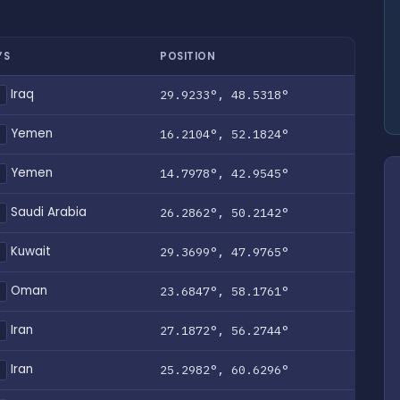
YS
POSITION
Iraq
29.9233°, 48.5318°
Q
Yemen
16.2104°, 52.1824°
E
Yemen
14.7978°, 42.9545°
E
Saudi Arabia
26.2862°, 50.2142°
A
Kuwait
29.3699°, 47.9765°
W
Oman
23.6847°, 58.1761°
M
Iran
27.1872°, 56.2744°
R
Iran
25.2982°, 60.6296°
R