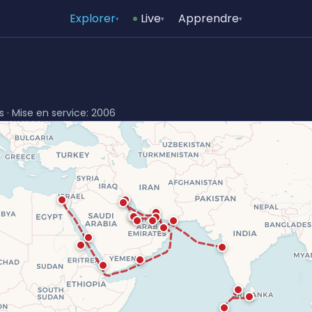
Explorer
Live
Apprendre
▾
▾
▾
ys · Mise en service: 2006