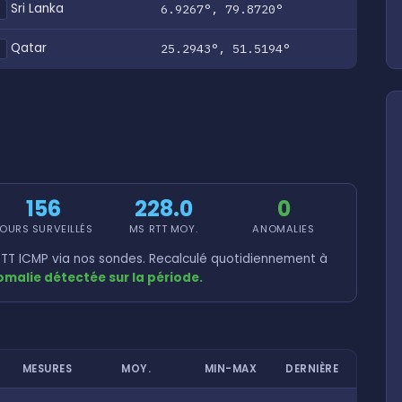
Sri Lanka
6.9267°, 79.8720°
K
Qatar
25.2943°, 51.5194°
A
156
228.0
0
OURS SURVEILLÉS
MS RTT MOY.
ANOMALIES
TT ICMP via nos sondes. Recalculé quotidiennement à
malie détectée sur la période.
MESURES
MOY.
MIN-MAX
DERNIÈRE