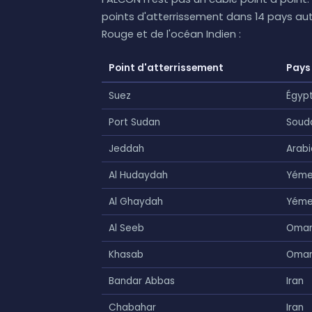
points d'atterrissement dans 14 pays auto
Rouge et de l'océan Indien :
Point d'atterrissement
Pays
Suez
Égyp
Port Sudan
Soud
Jeddah
Arabi
Al Hudaydah
Yém
Al Ghaydah
Yém
Al Seeb
Oma
Khasab
Oma
Bandar Abbas
Iran
Chabahar
Iran