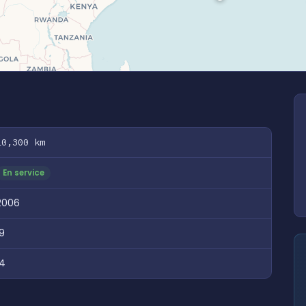
10,300 km
En service
2006
19
14