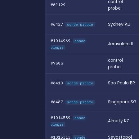
control
#61129
probe
#6427
Sydney AU
sonde propre
#1014969
sonde
Jerusalem IL
propre
control
#7595
probe
#6410
Sao Paulo BR
sonde propre
#6487
Singapore SG
sonde propre
#1014589
sonde
Almaty KZ
propre
#1015313
Sevastopol
sonde