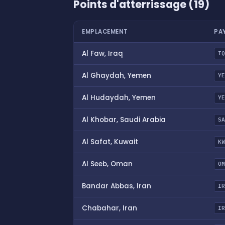
Points d'atterrissage (19)
EMPLACEMENT
PA
Al Faw, Iraq
I
Al Ghaydah, Yemen
Y
Al Hudaydah, Yemen
Y
Al Khobar, Saudi Arabia
S
Al Safat, Kuwait
K
Al Seeb, Oman
O
Bandar Abbas, Iran
I
Chabahar, Iran
I