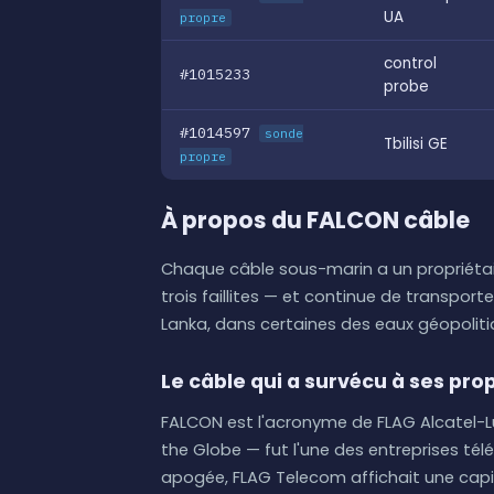
UA
propre
control
#1015233
probe
#1014597
sonde
Tbilisi GE
propre
À propos du FALCON câble
Chaque câble sous-marin a un propriétair
trois faillites — et continue de transporte
Lanka, dans certaines des eaux géopolit
Le câble qui a survécu à ses prop
FALCON est l'acronyme de FLAG Alcatel-L
the Globe — fut l'une des entreprises té
apogée, FLAG Telecom affichait une capital