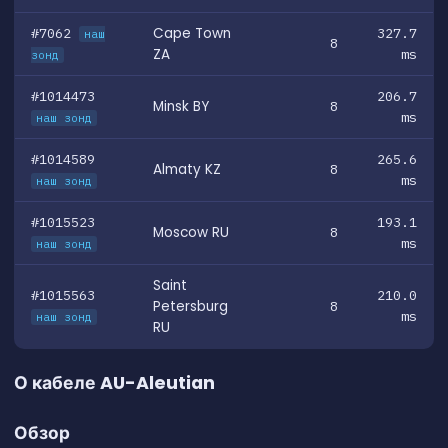
#7062
Cape Town
327.7
наш
8
ZA
ms
зонд
#1014473
206.7
Minsk BY
8
ms
наш зонд
#1014589
265.6
Almaty KZ
8
ms
наш зонд
#1015523
193.1
Moscow RU
8
ms
наш зонд
Saint
#1015563
210.0
Petersburg
8
ms
наш зонд
RU
О кабеле AU-Aleutian
Обзор