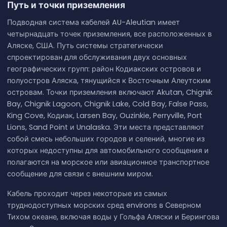
Путь и точки приземления
Подводная система кабелей AU-Aleutian имеет
четырнадцать точек приземления, все расположенных в
Аляске, США. Путь системы стратегически
спроектирован для обслуживания двух основных
географических групп: район Кодиакских островов и
полуостров Аляска, тянущийся к Восточным Алеутским
островам. Точки приземления включают Akutan, Chignik
Bay, Chignik Lagoon, Chignik Lake, Cold Bay, False Pass,
King Cove, Кодиак, Larsen Bay, Ouzinkie, Perryville, Port
Lions, Sand Point и Unalaska. Эти места представляют
собой смесь небольших городов и селений, многие из
которых недоступны для автомобильного сообщения и
полагаются на морское или авиационное транспортное
сообщение для связи с внешним миром.
Кабель проходит через некоторые из самых
труднодоступных морских сред environs в Северном
Тихом океане, включая воды у Гольфа Аляски и Берингова