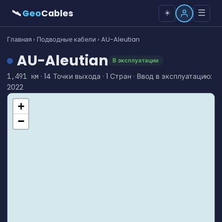
🛰
Geo
Cables
☰
☀️
Главная
›
Подводные кабели
› AU-Aleutian
AU-Aleutian
В эксплуатации
· 14 Точки выхода · 1 Стран · Ввод в эксплуатацию:
1,491 км
2022
+
−