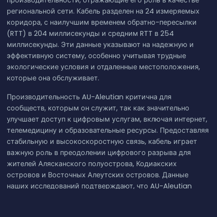
производительности, отражающие его роль в качестве
региональной сети. Кабель разделен на 24 измеряемых
коридора, с наилучшим временем обратно-пересылки
(RTT) в 204 миллисекунды и средним RTT в 254
миллисекунды. Эти данные указывают на надежную и
эффективную систему, особенно учитывая трудные
экологические условия и отдаленные местоположения,
которые она обслуживает.
Производительность AU-Aleutian критична для
сообществ, которым он служит, так как значительно
улучшает доступ к цифровым услугам, включая интернет,
телемедицину и образовательные ресурсы. Предоставляя
стабильную и высокоскоростную связь, кабель играет
важную роль в преодолении цифрового разрыва для
жителей Алясканского полуострова, Кодиакских
островов и Восточных Алеутских островов. Данные
наших исследований подтверждают, что AU-Aleutian
успешно выполняет свою миссию по улучшению связи в
этом отдаленном и рельефном регионе.