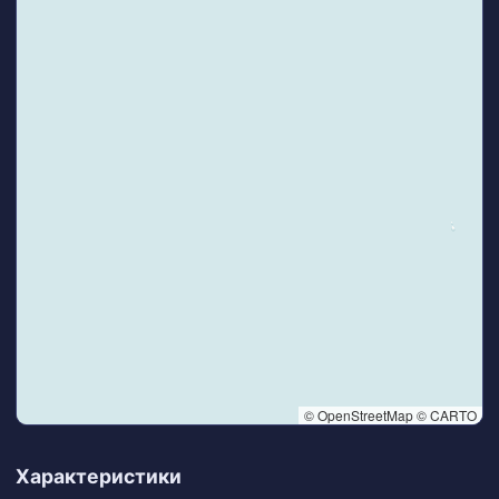
© OpenStreetMap © CARTO
👆 Tap to interact with map
Характеристики