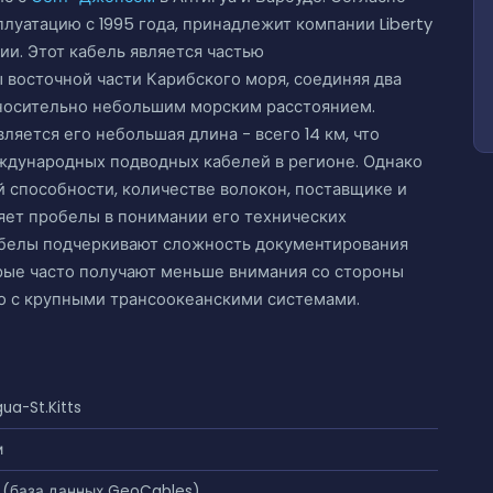
луатацию с 1995 года, принадлежит компании Liberty
ии. Этот кабель является частью
восточной части Карибского моря, соединяя два
тносительно небольшим морским расстоянием.
ляется его небольшая длина - всего 14 км, что
еждународных подводных кабелей в регионе. Однако
 способности, количестве волокон, поставщике и
ляет пробелы в понимании его технических
обелы подчеркивают сложность документирования
рые часто получают меньше внимания со стороны
ю с крупными трансоокеанскими системами.
gua-St.Kitts
м
 (база данных GeoCables)