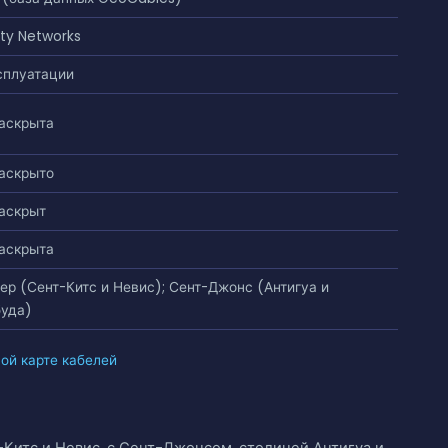
rty Networks
сплуатации
аскрыта
аскрыто
аскрыт
аскрыта
ер (Сент-Китс и Невис); Сент-Джонс (Антигуа и
уда)
ной карте кабелей