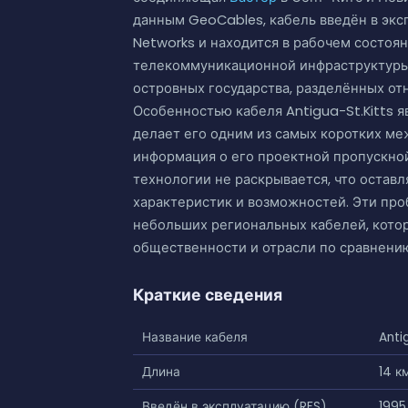
данным GeoCables, кабель введён в эксп
Networks и находится в рабочем состоян
телекоммуникационной инфраструктуры 
островных государства, разделённых о
Особенностью кабеля Antigua-St.Kitts яв
делает его одним из самых коротких м
информация о его проектной пропускной
технологии не раскрывается, что остав
характеристик и возможностей. Эти пр
небольших региональных кабелей, кото
общественности и отрасли по сравнени
Краткие сведения
Название кабеля
Anti
Длина
14 к
Введён в эксплуатацию (RFS)
1995