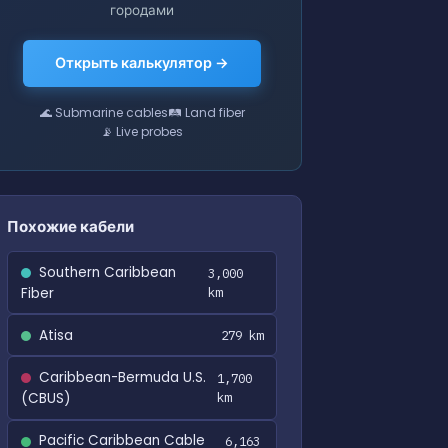
городами
Открыть калькулятор →
🌊 Submarine cables
🛤 Land fiber
📡 Live probes
Похожие кабели
Southern Caribbean
3,000
Fiber
km
Atisa
279 km
Caribbean-Bermuda U.S.
1,700
(CBUS)
km
Pacific Caribbean Cable
6,163