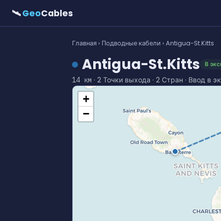
🛰
Geo
Cables
Главная
›
Подводные кабели
› Antigua-St.Kitts
Antigua-St.Kitts
В экс
· 2 Точки выхода · 2 Стран · Ввод в 
14 км
+
−