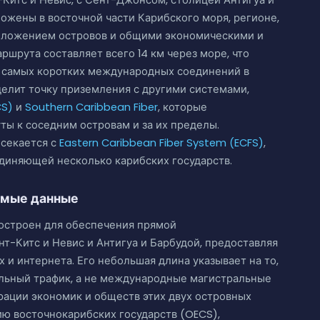
-Китс и Невис, с Сент-Джонсом, столицей Антигуа и
ожены в восточной части Карибского моря, регионе,
оложением островов и общими экономическими и
шрута составляет всего 14 км через море, что
из самых коротких международных соединений в
делит точку приземления с другими системами,
CS)
и
Southern Caribbean Fiber
, которые
ы к соседним островам и за их пределы.
есекается с
Eastern Caribbean Fiber System (ECFS)
,
диняющей несколько карибских государств.
емые данные
 построен для обеспечения прямой
-Китс и Невис и Антигуа и Барбудой, предоставляя
х и интернета. Его небольшая длина указывает на то,
альный трафик, а не международные магистральные
рации экономик и обществ этих двух островных
ию восточнокарибских государств (OECS),