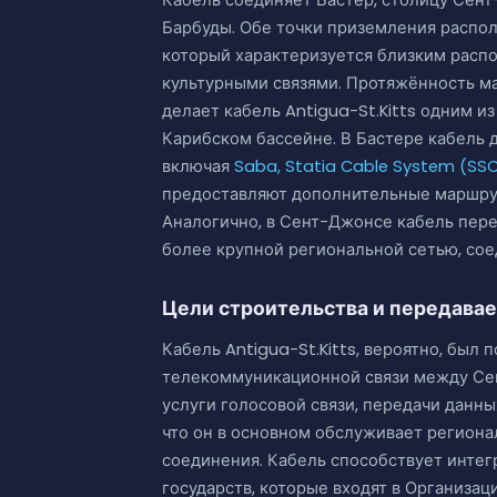
Кабель соединяет Бастер, столицу Сент
Барбуды. Обе точки приземления распол
который характеризуется близким расп
культурными связями. Протяжённость мар
делает кабель Antigua-St.Kitts одним 
Карибском бассейне. В Бастере кабель 
включая
Saba, Statia Cable System (SS
предоставляют дополнительные маршрут
Аналогично, в Сент-Джонсе кабель пер
более крупной региональной сетью, сое
Цели строительства и передава
Кабель Antigua-St.Kitts, вероятно, был
телекоммуникационной связи между Сент
услуги голосовой связи, передачи данны
что он в основном обслуживает регион
соединения. Кабель способствует интег
государств, которые входят в Организац