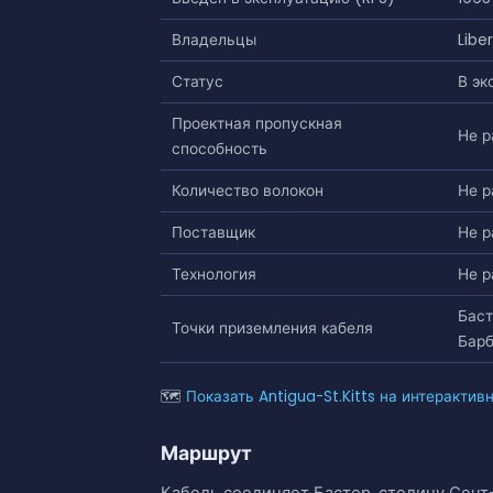
Владельцы
Libe
Статус
В эк
Проектная пропускная
Не р
способность
Количество волокон
Не р
Поставщик
Не р
Технология
Не р
Баст
Точки приземления кабеля
Барб
🗺
Показать Antigua-St.Kitts на интерактив
Маршрут