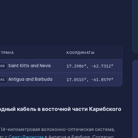
СТРАНА
КООРДИНАТЫ
Saint Kitts and Nevis
17.2986°, -62.7312°
KN
Antigua and Barbuda
17.0515°, -61.8579°
AG
одный кабель в восточной части Карибского
о 14-километровая волоконно-оптическая система,
ис с
Сент-Джонсом
в Антигуа и Барбуде. Согласно