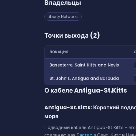
Владельцы
Liberty Networks
Точки выхода (2)
ЛОКАЦИЯ
Basseterre, Saint Kitts and Nevis
St. John’s, Antigua and Barbuda
О кабеле Antigua-St.Kitts
Antigua-St.Kitts: Короткий подв
моря
Подводный кабель Antigua-St.Kitts - эт
соединяющая
Бастер
в Сент-Китс и Нев