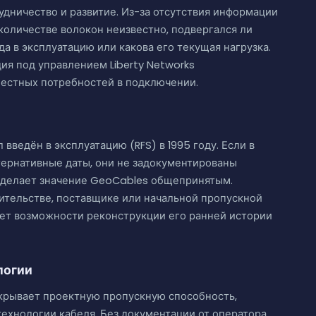
дничество и развитие. Из-за отсутствия информации
количестве волокон неизвестно, подвергался ли
а в эксплуатацию или какова его текущая нагрузка.
я под управлением Liberty Networks
местных потребностей в подключении.
введён в эксплуатацию (RFS) в 1995 году. Если в
тернативные даты, они не задокументированы
о делает значение GeoCables общепринятым.
ительстве, поставщике или начальной пропускной
ет возможности реконструкции его ранней истории
логии
крывает проектную пропускную способность,
ехнологии кабеля. Без документации от оператора