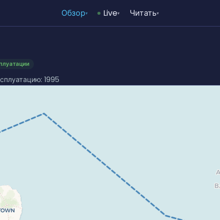
Обзор
Live
Читать
▾
▾
▾
плуатации
эксплуатацию: 1995