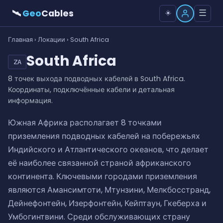
🛰
Geo
Cables
☰
☀️
Главная
›
Локации
› South Africa
South Africa
ZA
8 точек выхода подводных кабелей в South Africa.
Координаты, подключённые кабели и детальная
информация.
Южная Африка располагает 8 точками
приземления подводных кабелей на побережьях
Индийского и Атлантического океанов, что делает
её наиболее связанной страной африканского
континента. Ключевыми городами приземления
являются Амансимтоти, Мтунзини, Мелкбосстранд,
Дейнефонтейн, Изерфонтейн, Кейптаун, Гкеберха и
Умбогинтвини. Среди обслуживающих страну