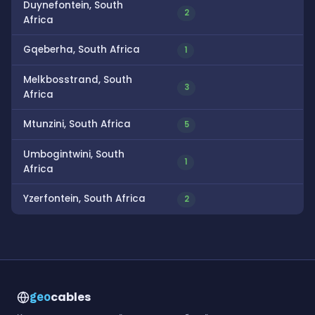
Duynefontein, South
2
Africa
Gqeberha, South Africa
1
Melkbosstrand, South
3
Africa
Mtunzini, South Africa
5
Umbogintwini, South
1
Africa
Yzerfontein, South Africa
2
cables
geo