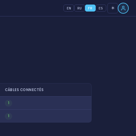
☀️
EN
RU
FR
ES
CÂBLES CONNECTÉS
1
1