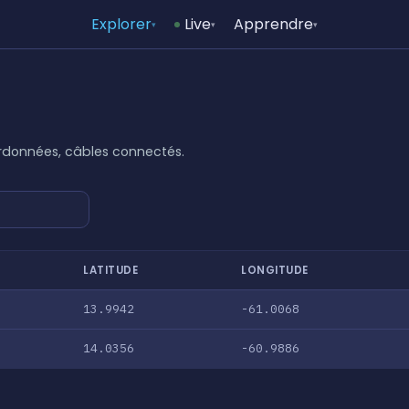
Explorer
Live
Apprendre
▾
▾
▾
oordonnées, câbles connectés.
LATITUDE
LONGITUDE
13.9942
-61.0068
14.0356
-60.9886