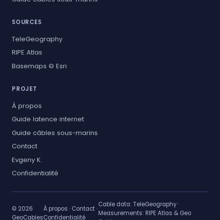
SOURCES
TeleGeography
RIPE Atlas
Basemaps © Esri
PROJET
À propos
Guide latence internet
Guide câbles sous-marins
Contact
Evgeny K.
Confidentialité
Cable data:
TeleGeography
·
© 2026
À propos
·
Contact
·
Measurements:
RIPE Atlas & Geo
GeoCables
Confidentialité