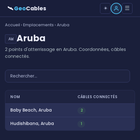
🛰
Geo
Cables
☰
☀️
Accueil
›
Emplacements
› Aruba
Aruba
AW
2 points d'atterrissage en Aruba. Coordonnées, câbles
connectés.
NOM
CÂBLES CONNECTÉS
Baby Beach, Aruba
2
Hudishibana, Aruba
1