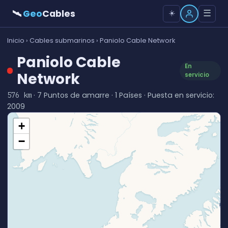
🛰
Geo
Cables
☰
☀️
Inicio
›
Cables submarinos
› Paniolo Cable Network
Paniolo Cable
En
Network
servicio
· 7 Puntos de amarre · 1 Países · Puesta en servicio:
576 km
2009
+
−