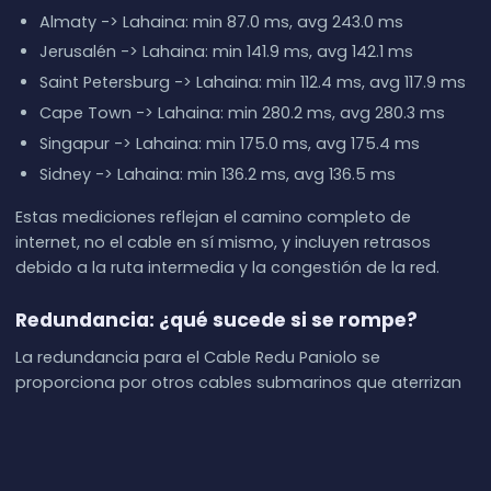
Almaty -> Lahaina: min 87.0 ms, avg 243.0 ms
Jerusalén -> Lahaina: min 141.9 ms, avg 142.1 ms
Saint Petersburg -> Lahaina: min 112.4 ms, avg 117.9 ms
Cape Town -> Lahaina: min 280.2 ms, avg 280.3 ms
Singapur -> Lahaina: min 175.0 ms, avg 175.4 ms
Sidney -> Lahaina: min 136.2 ms, avg 136.5 ms
Estas mediciones reflejan el camino completo de
internet, no el cable en sí mismo, y incluyen retrasos
debido a la ruta intermedia y la congestión de la red.
Redundancia: ¿qué sucede si se rompe?
La redundancia para el Cable Redu Paniolo se
proporciona por otros cables submarinos que aterrizan
en sus puntos compartidos. Por ejemplo, Kaunakakai
conecta con el Hawaii Island Fibre Network (HIFN) y
Hawaiian Islands Fiber Link (HIFL), mientras que Kawaihae
está vinculado con HICS, HIFN y Honotua. Makaha aloja