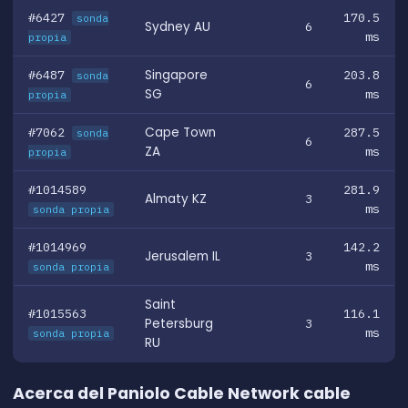
#6427
170.5
sonda
Sydney AU
6
ms
propia
#6487
Singapore
203.8
sonda
6
SG
ms
propia
#7062
Cape Town
287.5
sonda
6
ZA
ms
propia
#1014589
281.9
Almaty KZ
3
ms
sonda propia
#1014969
142.2
Jerusalem IL
3
ms
sonda propia
Saint
#1015563
116.1
Petersburg
3
ms
sonda propia
RU
Acerca del Paniolo Cable Network cable