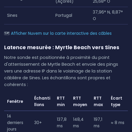
(Açores)
25,68° O
37,96° N, 8,87°
Sines
Portugal
O
🗺
Afficher Nuvem sur la carte interactive des câbles
Latence mesurée : Myrtle Beach vers Sines
Notre sonde est positionnée à proximité du point
d'atterrissement de Myrtle Beach et envoie des pings
vers une adresse IP dans le voisinage de la station
câblière de Sines. Les échantillons sont propres et
cohérents :
Échanti
RTT
RTT
RTT
Écart
Fenêtre
llons
min
moyen
max
type
14
137,8
148,4
197,1
derniers
30+
≈ 8 ms
ms
ms
ms
jours