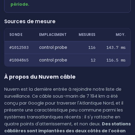
période.
Sources de mesure
SONDE
EMPLACEMENT
MESURES
MOY.
#1012503
control probe
116
143.7 ms
#1004865
control probe
12
116.5 ms
À propos du Nuvem câble
Nuvem est la dernière entrée à rejoindre notre liste de
surveillance. Ce câble sous-marin de 7 194 km a été
conçu par Google pour traverser l'Atlantique Nord, et il
présente une caractéristique peu commune parmi les
systèmes transatlantiques récents : il s'y rattache en
quatre points d'atterrissement, et non deux.
Des stations
câblières sont implantées des deux côtés de l'océan