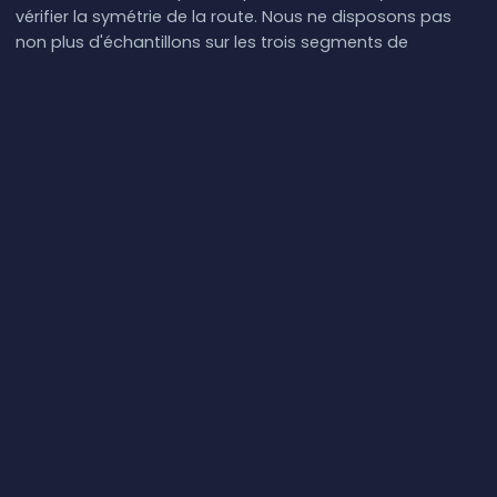
vérifier la symétrie de la route. Nous ne disposons pas
non plus d'échantillons sur les trois segments de
dérivation (États-Unis–Bermudes, Bermudes–Açores,
Açores–Portugal) — ceux-ci nécessitent des sondes aux
points d'atterrissement respectifs.
Le minimum de 137,8 ms nous indique une chose avec
certitude : lorsque le trafic est acheminé via Nuvem, il se
comporte comme un câble transatlantique de
génération 2026 bien construit doit le faire. Le chemin
plus récent à 15 sauts, avec environ 12 ms de latence en
moins que le chemin à 12 sauts utilisé auparavant,
constitue un signe discret que les opérateurs de transit
sont en train d'adopter Nuvem comme route
préférentielle — mais nous ne disposons pas encore de
données suffisantes pour tirer une conclusion ferme
quant aux schémas de routage à long terme.
Ce que Nuvem nous dit sur l'avenir des