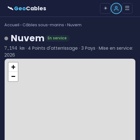
🛰
Geo
Cables
☰
☀️
Accueil
›
Câbles sous-marins
› Nuvem
Nuvem
En service
· 4 Points d'atterrissage · 3 Pays · Mise en service:
7,194 km
2026
+
−