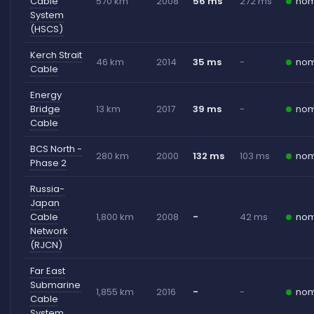
Cable
570 km
2008
56 ms
272 ms
nom
System
(HSCS)
Kerch Strait
46 km
2014
35 ms
-
nom
Cable
Energy
Bridge
13 km
2017
39 ms
-
nom
Cable
BCS North -
280 km
2000
132 ms
103 ms
nom
Phase 2
Russia-
Japan
Cable
1,800 km
2008
-
42 ms
nom
Network
(RJCN)
Far East
Submarine
1,855 km
2016
-
-
nom
Cable
System