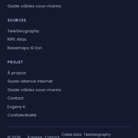
Guide câbles sous-marins
SOURCES
TeleGeography
RIPE Atlas
Basemaps © Esri
PROJET
À propos
Guide latence internet
Guide câbles sous-marins
Contact
Evgeny K.
Confidentialité
Cable data:
TeleGeography
·
© 2026
À propos
·
Contact
·