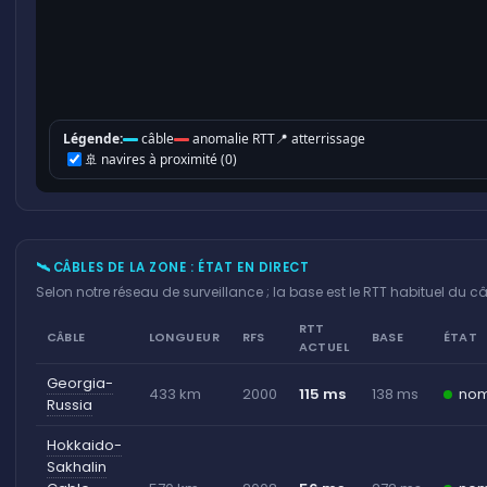
🛰 CÂBLES DE LA ZONE : ÉTAT EN DIRECT
Selon notre réseau de surveillance ; la base est le RTT habituel du câ
RTT
CÂBLE
LONGUEUR
RFS
BASE
ÉTAT
ACTUEL
Georgia-
433 km
2000
115 ms
138 ms
nom
Russia
Hokkaido-
Sakhalin