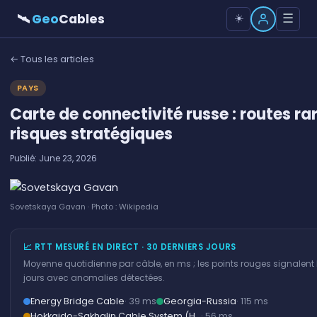
🛰
Geo
Cables
☰
☀️
← Tous les articles
PAYS
Carte de connectivité russe : routes rar
risques stratégiques
Publié: June 23, 2026
Sovetskaya Gavan · Photo : Wikipedia
📈 RTT MESURÉ EN DIRECT · 30 DERNIERS JOURS
Moyenne quotidienne par câble, en ms ; les points rouges signalent 
jours avec anomalies détectées.
Energy Bridge Cable
· 39 ms
Georgia-Russia
· 115 ms
Hokkaido-Sakhalin Cable System (H…
· 56 ms