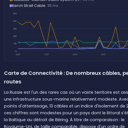
Kerch Strait Cable
· 35 ms
500
400
300
200
100
0
10.07
17.07
24.07
31.07
Carte de Connectivité : De nombreux câbles, p
routes
La Russie est l'un des rares cas où un vaste territoire est as
une infrastructure sous-marine relativement modeste. Ave
points d'atterrissage, 13 câbles et un indice d'isolement de 
ces chiffres sont modestes pour un pays dont le littoral s'
la Baltique au détroit de Béring. À titre de comparaison : le
Royaume-Uni, de taille comparable, dispose d'un ordre de