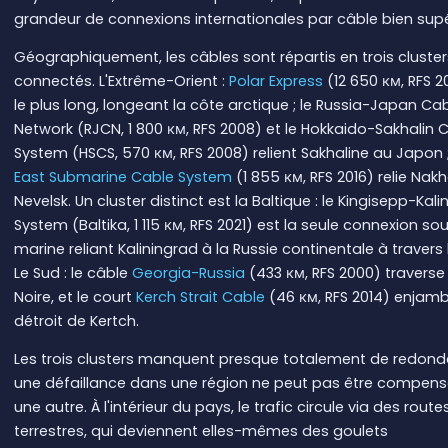
grandeur de connexions internationales par câble bien supé
Géographiquement, les câbles sont répartis en trois cluste
connectés. L'Extrême-Orient :
Polar Express
(12 650 км, RFS 2
le plus long, longeant la côte arctique ; le Russia-Japan Ca
Network (RJCN, 1 800 км, RFS 2008) et le Hokkaido-Sakhalin 
System (HSCS, 570 км, RFS 2008) relient Sakhaline au Japon ;
East Submarine Cable System
(1 855 км, RFS 2016) relie Nak
Nevelsk. Un cluster distinct est la Baltique : le Kingisepp-Kal
System (Baltika, 1 115 км, RFS 2021) est la seule connexion so
marine reliant Kaliningrad à la Russie continentale à travers 
Le Sud : le câble
Georgia-Russia
(433 км, RFS 2000) traverse
Noire, et le court
Kerch Strait Cable
(46 км, RFS 2014) enjamb
détroit de Kertch.
Les trois clusters manquent presque totalement de redond
une défaillance dans une région ne peut pas être compens
une autre. À l'intérieur du pays, le trafic circule via des route
terrestres, qui deviennent elles-mêmes des goulets