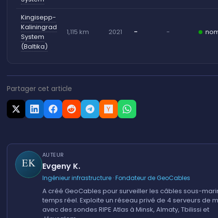
Kingisepp-
Kaliningrad
1,115 km
2021
-
-
nom
System
(Baltika)
Partager cet article
AUTEUR
Evgeny K.
Ingénieur infrastructure · Fondateur de GeoCables
A créé GeoCables pour surveiller les câbles sous-mari
temps réel. Exploite un réseau privé de 4 serveurs de 
avec des sondes RIPE Atlas à Minsk, Almaty, Tbilissi et