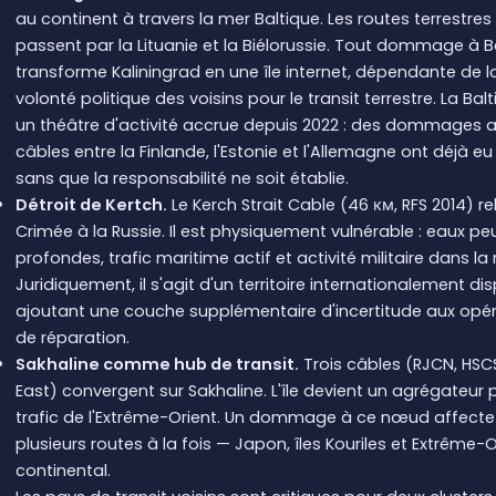
au continent à travers la mer Baltique. Les routes terrestres
passent par la Lituanie et la Biélorussie. Tout dommage à B
transforme Kaliningrad en une île internet, dépendante de l
volonté politique des voisins pour le transit terrestre. La Bal
un théâtre d'activité accrue depuis 2022 : des dommages 
câbles entre la Finlande, l'Estonie et l'Allemagne ont déjà eu 
sans que la responsabilité ne soit établie.
Détroit de Kertch.
Le Kerch Strait Cable (46 км, RFS 2014) rel
Crimée à la Russie. Il est physiquement vulnérable : eaux pe
profondes, trafic maritime actif et activité militaire dans la 
Juridiquement, il s'agit d'un territoire internationalement dis
ajoutant une couche supplémentaire d'incertitude aux opé
de réparation.
Sakhaline comme hub de transit.
Trois câbles (RJCN, HSCS
East) convergent sur Sakhaline. L'île devient un agrégateur p
trafic de l'Extrême-Orient. Un dommage à ce nœud affecte
plusieurs routes à la fois — Japon, îles Kouriles et Extrême-O
continental.