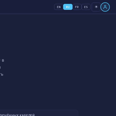
☀️
EN
RU
FR
ES
 в
и
ть
ЛЮЧЁННЫХ КАБЕЛЕЙ