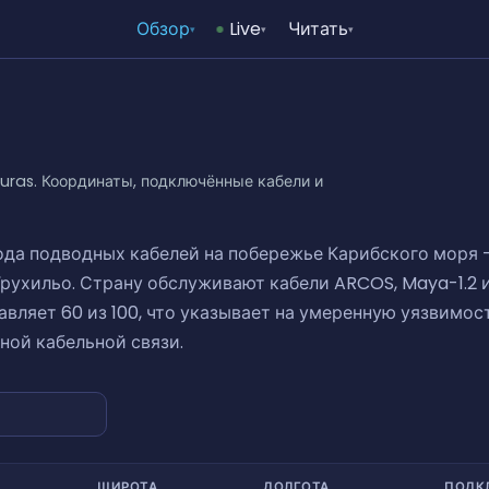
Обзор
Live
Читать
▾
▾
▾
uras. Координаты, подключённые кабели и
ода подводных кабелей на побережье Карибского моря -
рухильо. Страну обслуживают кабели ARCOS, Maya-1.2 
вляет 60 из 100, что указывает на умеренную уязвимос
ой кабельной связи.
ШИРОТА
ДОЛГОТА
ПОДК