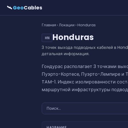
🛰
Geo
Cables
Главная
›
Локации
› Honduras
Honduras
HN
3 точек выхода подводных кабелей в Hond
детальная информация.
Гондурас располагает 3 точками вых
Пуэрто-Кортесе, Пуэрто-Лемпире и Т
TAM-1. Индекс изолированности соста
маршрутной инфраструктуры подводн
НАЗВАНИЕ