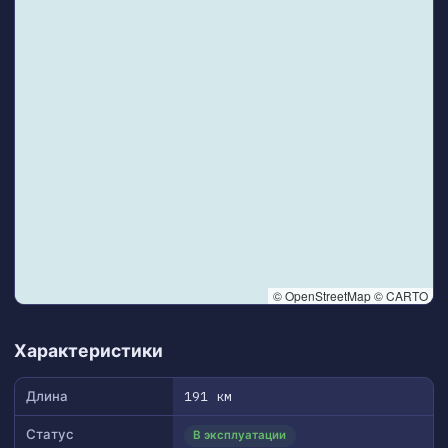
© OpenStreetMap © CARTO
👆 Tap to interact with map
Характеристики
Длина
191 км
Статус
В эксплуатации