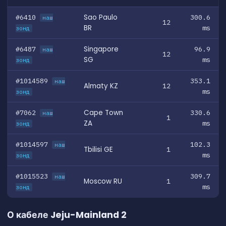
#6410
Sao Paulo
300.6
наш
12
BR
ms
зонд
#6487
Singapore
96.9
наш
12
SG
ms
зонд
#1014589
353.1
наш
Almaty KZ
12
ms
зонд
#7062
Cape Town
330.6
наш
1
ZA
ms
зонд
#1014597
102.3
наш
Tbilisi GE
1
ms
зонд
#1015523
309.7
наш
Moscow RU
1
ms
зонд
О кабеле Jeju-Mainland 2