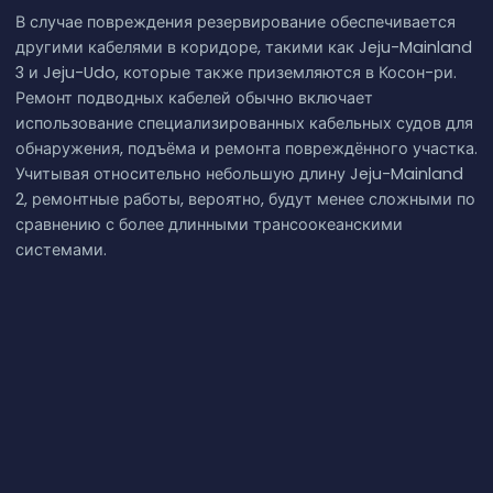
В случае повреждения резервирование обеспечивается
другими кабелями в коридоре, такими как Jeju-Mainland
3 и Jeju-Udo, которые также приземляются в Косон-ри.
Ремонт подводных кабелей обычно включает
использование специализированных кабельных судов для
обнаружения, подъёма и ремонта повреждённого участка.
Учитывая относительно небольшую длину Jeju-Mainland
2, ремонтные работы, вероятно, будут менее сложными по
сравнению с более длинными трансоокеанскими
системами.
Итог
Jeju-Mainland 2 - это подводный кабель с
ретрансляторами, соединяющий Гохын и Косон-ри в
Южной Корее.
Принадлежит компании KT, введён в эксплуатацию в
1996 году согласно данным GeoCables.
Ключевые технические детали, такие как проектная