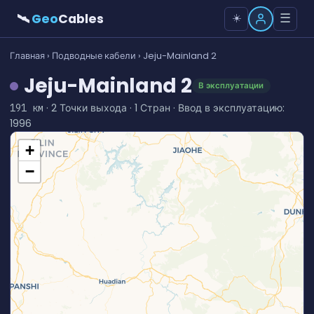
🛰
Geo
Cables
☰
☀️
Главная
›
Подводные кабели
› Jeju-Mainland 2
Jeju-Mainland 2
В эксплуатации
· 2 Точки выхода · 1 Стран · Ввод в эксплуатацию:
191 км
1996
+
−