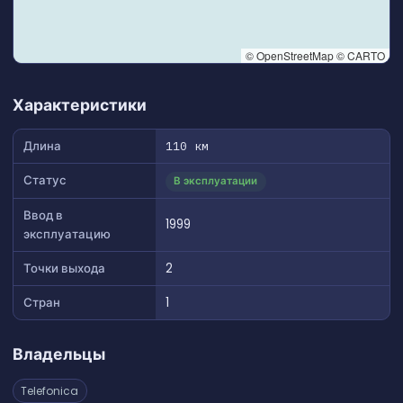
© OpenStreetMap © CARTO
👆 Tap to interact with map
Характеристики
Длина
110 км
Статус
В эксплуатации
Ввод в
1999
эксплуатацию
Точки выхода
2
Стран
1
Владельцы
Telefonica