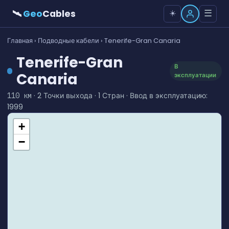
🛰
Geo
Cables
☰
☀️
Главная
›
Подводные кабели
› Tenerife-Gran Canaria
Tenerife-Gran
В
Canaria
эксплуатации
· 2 Точки выхода · 1 Стран · Ввод в эксплуатацию:
110 км
1999
+
−