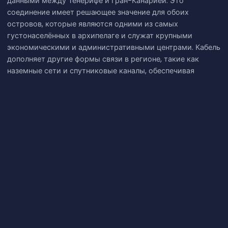
данными между Тенерифе и Гран-Канарией. Это
соединение имеет решающее значение для обоих
островов, которые являются одними из самых
густонаселённых в архипелаге и служат крупными
экономическими и административными центрами. Кабель
дополняет другие формы связи в регионе, такие как
наземные сети и спутниковые каналы, обеспечивая
надёжную и диверсифицированную
телекоммуникационную инфраструктуру для Канарских
островов.
Что дальше:
Кабель
Tenerife-Gran Canaria
на
интерактивной карте подводных кабелей
; все системы
собраны в
каталоге кабелей
, а события сети - на
живом
мониторинге
.
Tenerife-Gran Canaria