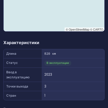
© OpenStreetMap © CARTO
👆 Tap to interact with map
Характеристики
Длина
820 км
Статус
В эксплуатации
Ввод в
2023
эксплуатацию
Точки выхода
3
Стран
1