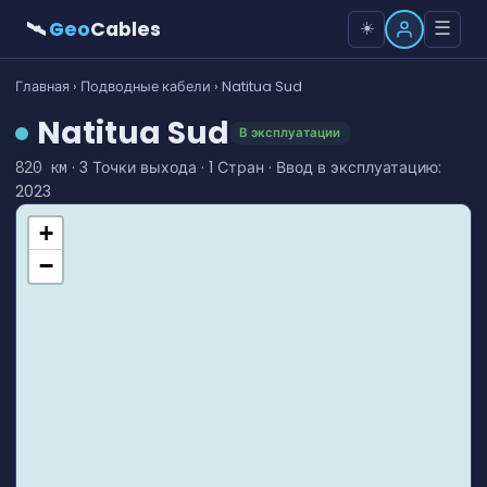
🛰
Geo
Cables
☰
☀️
Главная
›
Подводные кабели
› Natitua Sud
Natitua Sud
В эксплуатации
· 3 Точки выхода · 1 Стран · Ввод в эксплуатацию:
820 км
2023
+
−