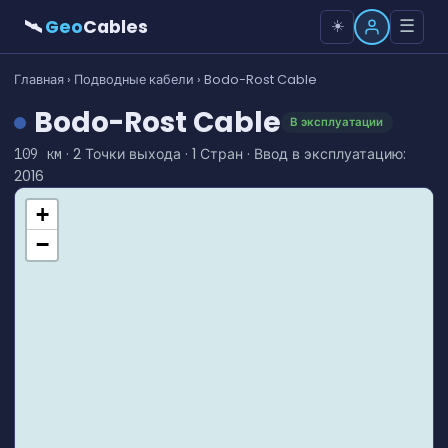
🛰
Geo
Cables
☰
☀️
Главная
›
Подводные кабели
› Bodo-Rost Cable
Bodo-Rost Cable
В эксплуатации
· 2 Точки выхода · 1 Стран · Ввод в эксплуатацию:
109 км
2016
+
−