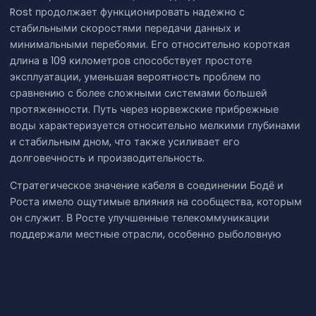
Rost продолжает функционировать надежно с
стабильными скоростями передачи данных и
минимальными перебоями. Его относительно короткая
длина в 109 километров способствует простоте
эксплуатации, уменьшая вероятность проблем по
сравнению с более сложными системами большей
протяженности. Путь через норвежские прибрежные
воды характеризуется относительно мелкими глубинами
и стабильным дном, что также усиливает его
долговечность и производительность.
Стратегическое значение кабеля в соединении Бодё и
Роста имело ощутимые влияния на сообщества, которым
он служит. В Росте улучшенные телекоммуникации
поддержали местные отрасли, особенно рыболовную
промышленность, обеспечивая лучший доступ к
информации о рынке и коммуникационным
инструментам. В Бодё кабель усиливает положение
города как регионального узла за счет надежных связей с
удаленными районами. В целом, подводный кабель Bodo-