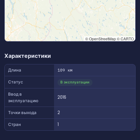
© OpenStreetMap © CARTO
👆 Tap to interact with map
Характеристики
Длина
109 км
Статус
В эксплуатации
Ввод в
2016
эксплуатацию
Точки выхода
2
Стран
1